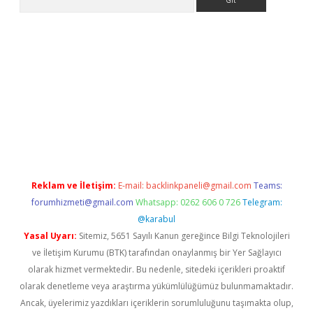
t giriş
Reklam ve İletişim:
E-mail:
backlinkpaneli@gmail.com
Teams:
forumhizmeti@gmail.com
Whatsapp: 0262 606 0 726
Telegram:
@karabul
Yasal Uyarı:
Sitemiz, 5651 Sayılı Kanun gereğince Bilgi Teknolojileri
ve İletişim Kurumu (BTK) tarafından onaylanmış bir Yer Sağlayıcı
olarak hizmet vermektedir. Bu nedenle, sitedeki içerikleri proaktif
olarak denetleme veya araştırma yükümlülüğümüz bulunmamaktadır.
Ancak, üyelerimiz yazdıkları içeriklerin sorumluluğunu taşımakta olup,