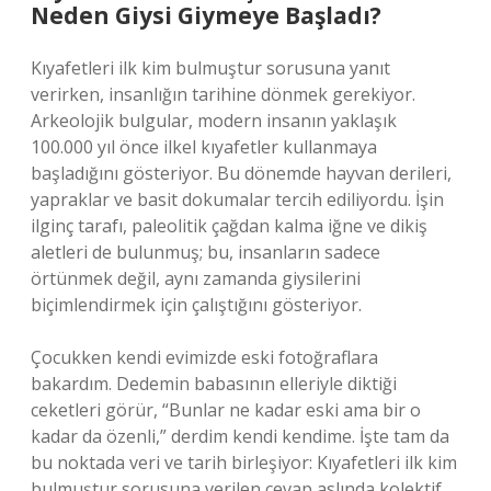
Neden Giysi Giymeye Başladı?
Kıyafetleri ilk kim bulmuştur sorusuna yanıt
verirken, insanlığın tarihine dönmek gerekiyor.
Arkeolojik bulgular, modern insanın yaklaşık
100.000 yıl önce ilkel kıyafetler kullanmaya
başladığını gösteriyor. Bu dönemde hayvan derileri,
yapraklar ve basit dokumalar tercih ediliyordu. İşin
ilginç tarafı, paleolitik çağdan kalma iğne ve dikiş
aletleri de bulunmuş; bu, insanların sadece
örtünmek değil, aynı zamanda giysilerini
biçimlendirmek için çalıştığını gösteriyor.
Çocukken kendi evimizde eski fotoğraflara
bakardım. Dedemin babasının elleriyle diktiği
ceketleri görür, “Bunlar ne kadar eski ama bir o
kadar da özenli,” derdim kendi kendime. İşte tam da
bu noktada veri ve tarih birleşiyor: Kıyafetleri ilk kim
bulmuştur sorusuna verilen cevap aslında kolektif