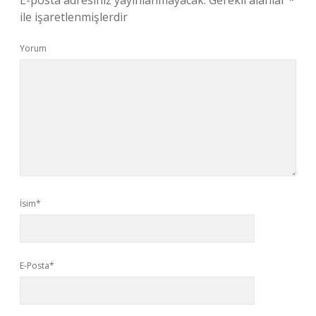
E-posta adresiniz yayınlanmayacak.
Gerekli alanlar
*
ile işaretlenmişlerdir
Yorum
İsim*
E-Posta*