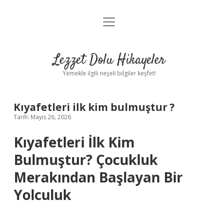
menüyü
Anasayfa
aç
Gizlilik Politikası
Lezzet Dolu Hikayeler
Yasal Uyarı
Yemekle ilgili neşeli bilgiler keşfet!
Hakkımızda
Kıyafetleri ilk kim bulmuştur ?
Tarih: Mayıs 26, 2026
Kıyafetleri İlk Kim
Bulmuştur? Çocukluk
Merakından Başlayan Bir
Yolculuk