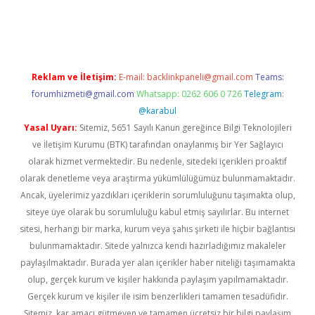
ş
Reklam ve İletişim:
E-mail:
backlinkpaneli@gmail.com
Teams:
forumhizmeti@gmail.com
Whatsapp: 0262 606 0 726
Telegram:
@karabul
Yasal Uyarı:
Sitemiz, 5651 Sayılı Kanun gereğince Bilgi Teknolojileri
ve İletişim Kurumu (BTK) tarafından onaylanmış bir Yer Sağlayıcı
olarak hizmet vermektedir. Bu nedenle, sitedeki içerikleri proaktif
olarak denetleme veya araştırma yükümlülüğümüz bulunmamaktadır.
Ancak, üyelerimiz yazdıkları içeriklerin sorumluluğunu taşımakta olup,
siteye üye olarak bu sorumluluğu kabul etmiş sayılırlar. Bu internet
sitesi, herhangi bir marka, kurum veya şahıs şirketi ile hiçbir bağlantısı
bulunmamaktadır. Sitede yalnızca kendi hazırladığımız makaleler
paylaşılmaktadır. Burada yer alan içerikler haber niteliği taşımamakta
olup, gerçek kurum ve kişiler hakkında paylaşım yapılmamaktadır.
Gerçek kurum ve kişiler ile isim benzerlikleri tamamen tesadüfidir.
Sitemiz, kar amacı gütmeyen ve tamamen ücretsiz bir bilgi paylaşım