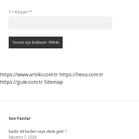
7 + 8 kaçtır?
*
https://www.artiiki.com.tr
https://heso.com.tr
https://gule.com.tr
Sitemap
Sidebar
Son Yazılar
Kadın 44 beden neye denk gelir ?
Ağustos 7, 2026