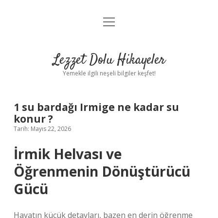
menüyü
Anasayfa
aç
Gizlilik Politikası
Lezzet Dolu Hikayeler
Yasal Uyarı
Yemekle ilgili neşeli bilgiler keşfet!
Hakkımızda
1 su bardağı Irmige ne kadar su
konur ?
Tarih: Mayıs 22, 2026
İrmik Helvası ve
Öğrenmenin Dönüştürücü
Gücü
Hayatın küçük detayları, bazen en derin öğrenme