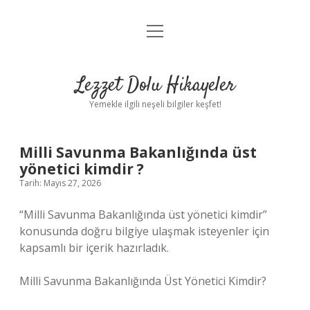
menüyü
Anasayfa
aç
Gizlilik Politikası
Lezzet Dolu Hikayeler
Yasal Uyarı
Yemekle ilgili neşeli bilgiler keşfet!
Hakkımızda
Milli Savunma Bakanlığında üst
yönetici kimdir ?
Tarih: Mayıs 27, 2026
“Milli Savunma Bakanlığında üst yönetici kimdir”
konusunda doğru bilgiye ulaşmak isteyenler için
kapsamlı bir içerik hazırladık.
Milli Savunma Bakanlığında Üst Yönetici Kimdir?