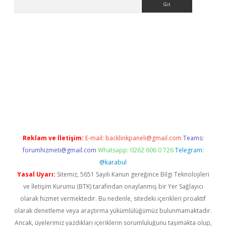
riş
Reklam ve İletişim:
E-mail:
backlinkpaneli@gmail.com
Teams:
forumhizmeti@gmail.com
Whatsapp: 0262 606 0 726
Telegram:
@karabul
Yasal Uyarı:
Sitemiz, 5651 Sayılı Kanun gereğince Bilgi Teknolojileri
ve İletişim Kurumu (BTK) tarafından onaylanmış bir Yer Sağlayıcı
olarak hizmet vermektedir. Bu nedenle, sitedeki içerikleri proaktif
olarak denetleme veya araştırma yükümlülüğümüz bulunmamaktadır.
Ancak, üyelerimiz yazdıkları içeriklerin sorumluluğunu taşımakta olup,