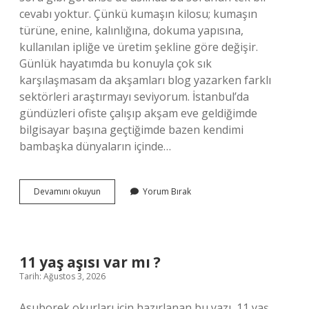
cevabı yoktur. Çünkü kumaşın kilosu; kumaşın
türüne, enine, kalınlığına, dokuma yapısına,
kullanılan ipliğe ve üretim şekline göre değişir.
Günlük hayatımda bu konuyla çok sık
karşılaşmasam da akşamları blog yazarken farklı
sektörleri araştırmayı seviyorum. İstanbul’da
gündüzleri ofiste çalışıp akşam eve geldiğimde
bilgisayar başına geçtiğimde bazen kendimi
bambaşka dünyaların içinde…
1
Devamını okuyun
Yorum Bırak
top
kumaş
kaç
kilodur
?
11 yaş aşısı var mı ?
Tarih: Ağustos 3, 2026
Asuborek okurları için hazırlanan bu yazı, 11 yaş