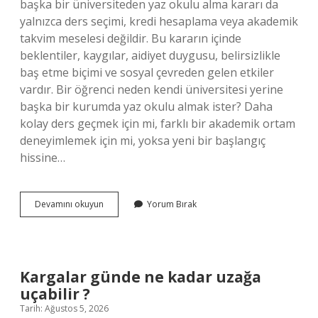
başka bir üniversiteden yaz okulu alma kararı da
yalnızca ders seçimi, kredi hesaplama veya akademik
takvim meselesi değildir. Bu kararın içinde
beklentiler, kaygılar, aidiyet duygusu, belirsizlikle
baş etme biçimi ve sosyal çevreden gelen etkiler
vardır. Bir öğrenci neden kendi üniversitesi yerine
başka bir kurumda yaz okulu almak ister? Daha
kolay ders geçmek için mi, farklı bir akademik ortam
deneyimlemek için mi, yoksa yeni bir başlangıç
hissine…
Başka
Devamını okuyun
Yorum Bırak
bir
üniversiteden
yaz
okulu
nasıl
Kargalar günde ne kadar uzağa
alınır
uçabilir ?
?
Tarih: Ağustos 5, 2026