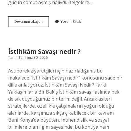
gücün somutlaşmış hâliydi. Belgelere…
1.5
Devamını okuyun
Yorum Bırak
alt
ne
anlama
gelir
?
İstihkâm Savaşı nedir ?
Tarih: Temmuz 30, 2026
Asuborek ziyaretçileri için hazırladığımız bu
makalede “İstihkâm Savaşı nedir” konusunu sade bir
dille anlatıyoruz. İstihkâm Savaşı Nedir? Farklı
Yaklaşımlarla Bir Bakış İstihkâm savaşı, aslında pek
de sık duyduğumuz bir terim değil. Ancak askeri
stratejilerde, özellikle çatışmaların yoğun olduğu
alanlarda, karşımıza sıkça çıkabilecek bir kavram.
Beni Konya’da büyüten, mühendislik ve sosyal
bilimlere olan ilgim sayesinde, bu konuya hem