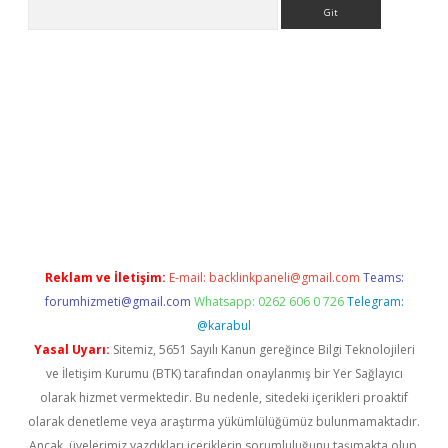
Arama
ş
Reklam ve İletişim:
E-mail:
backlinkpaneli@gmail.com
Teams:
forumhizmeti@gmail.com
Whatsapp: 0262 606 0 726
Telegram:
@karabul
Yasal Uyarı:
Sitemiz, 5651 Sayılı Kanun gereğince Bilgi Teknolojileri
ve İletişim Kurumu (BTK) tarafından onaylanmış bir Yer Sağlayıcı
olarak hizmet vermektedir. Bu nedenle, sitedeki içerikleri proaktif
olarak denetleme veya araştırma yükümlülüğümüz bulunmamaktadır.
Ancak, üyelerimiz yazdıkları içeriklerin sorumluluğunu taşımakta olup,