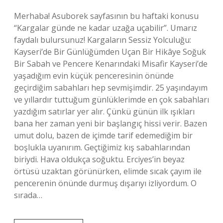
Merhaba! Asuborek sayfasının bu haftaki konusu
“Kargalar günde ne kadar uzağa uçabilir”. Umarız
faydalı bulursunuz! Kargaların Sessiz Yolculuğu:
Kayseri’de Bir Günlüğümden Uçan Bir Hikâye Soğuk
Bir Sabah ve Pencere Kenarındaki Misafir Kayseri’de
yaşadığım evin küçük penceresinin önünde
geçirdiğim sabahları hep sevmişimdir. 25 yaşındayım
ve yıllardır tuttuğum günlüklerimde en çok sabahları
yazdığım satırlar yer alır. Çünkü günün ilk ışıkları
bana her zaman yeni bir başlangıç hissi verir. Bazen
umut dolu, bazen de içimde tarif edemediğim bir
boşlukla uyanırım. Geçtiğimiz kış sabahlarından
biriydi. Hava oldukça soğuktu. Erciyes’in beyaz
örtüsü uzaktan görünürken, elimde sıcak çayım ile
pencerenin önünde durmuş dışarıyı izliyordum. O
sırada…