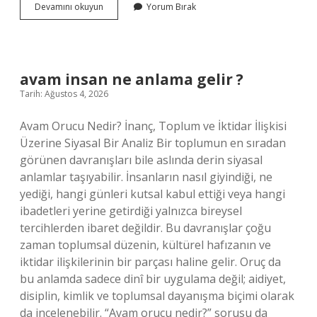
Kargalar
Devamını okuyun
Yorum Bırak
günde
ne
kadar
uzağa
uçabilir
avam insan ne anlama gelir ?
?
Tarih: Ağustos 4, 2026
Avam Orucu Nedir? İnanç, Toplum ve İktidar İlişkisi
Üzerine Siyasal Bir Analiz Bir toplumun en sıradan
görünen davranışları bile aslında derin siyasal
anlamlar taşıyabilir. İnsanların nasıl giyindiği, ne
yediği, hangi günleri kutsal kabul ettiği veya hangi
ibadetleri yerine getirdiği yalnızca bireysel
tercihlerden ibaret değildir. Bu davranışlar çoğu
zaman toplumsal düzenin, kültürel hafızanın ve
iktidar ilişkilerinin bir parçası haline gelir. Oruç da
bu anlamda sadece dinî bir uygulama değil; aidiyet,
disiplin, kimlik ve toplumsal dayanışma biçimi olarak
da incelenebilir. “Avam orucu nedir?” sorusu da