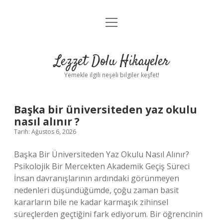
menüyü
Anasayfa
aç
Gizlilik Politikası
Lezzet Dolu Hikayeler
Yasal Uyarı
Yemekle ilgili neşeli bilgiler keşfet!
Hakkımızda
Lezzet
Başka bir üniversiteden yaz okulu
nasıl alınır ?
Dolu
Tarih: Ağustos 6, 2026
Hikayeler
Başka Bir Üniversiteden Yaz Okulu Nasıl Alınır?
Psikolojik Bir Mercekten Akademik Geçiş Süreci
Yazılar
İnsan davranışlarının ardındaki görünmeyen
nedenleri düşündüğümde, çoğu zaman basit
kararların bile ne kadar karmaşık zihinsel
süreçlerden geçtiğini fark ediyorum. Bir öğrencinin