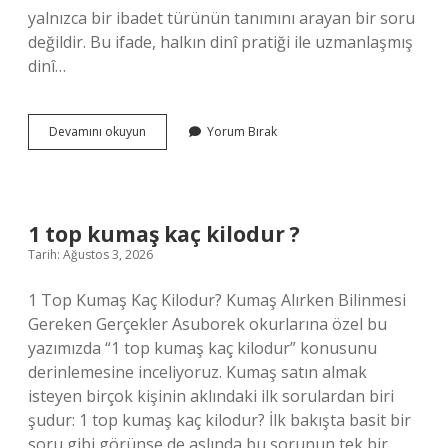
yalnızca bir ibadet türünün tanımını arayan bir soru
değildir. Bu ifade, halkın dinî pratiği ile uzmanlaşmış
dinî…
avam
Devamını okuyun
Yorum Bırak
insan
ne
anlama
gelir
?
1 top kumaş kaç kilodur ?
Tarih: Ağustos 3, 2026
1 Top Kumaş Kaç Kilodur? Kumaş Alırken Bilinmesi
Gereken Gerçekler Asuborek okurlarına özel bu
yazımızda “1 top kumaş kaç kilodur” konusunu
derinlemesine inceliyoruz. Kumaş satın almak
isteyen birçok kişinin aklındaki ilk sorulardan biri
şudur: 1 top kumaş kaç kilodur? İlk bakışta basit bir
soru gibi görünse de aslında bu sorunun tek bir