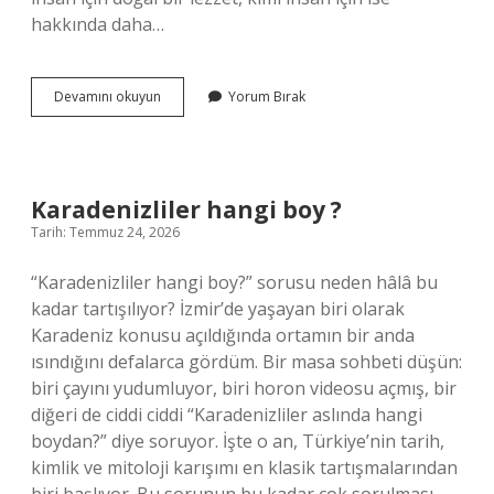
hakkında daha…
Kozalak
Devamını okuyun
Yorum Bırak
pekmezinin
faydaları
nelerdir
?
Karadenizliler hangi boy ?
Tarih: Temmuz 24, 2026
“Karadenizliler hangi boy?” sorusu neden hâlâ bu
kadar tartışılıyor? İzmir’de yaşayan biri olarak
Karadeniz konusu açıldığında ortamın bir anda
ısındığını defalarca gördüm. Bir masa sohbeti düşün:
biri çayını yudumluyor, biri horon videosu açmış, bir
diğeri de ciddi ciddi “Karadenizliler aslında hangi
boydan?” diye soruyor. İşte o an, Türkiye’nin tarih,
kimlik ve mitoloji karışımı en klasik tartışmalarından