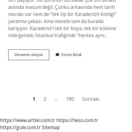
biri başlıyor. Bu sorunun bu kadar çok sorulması
aslında masum değil. Çünkü arkasında hem tarih
merakı var hem de “tek tip bir Karadenizli kimliği”
yaratma çabası. Ama mesele tam da burada
karışıyor. Karadeniz’i tek bir boya, tek bir kökene
indirgemek; İstanbul trafiğinde “herkes aynı…
Karadenizliler
Devamını okuyun
Yorum Bırak
hangi
boy
?
Yazı
1
2
…
190
Sonraki
sayfalaması
https://www.artiiki.com.tr
https://heso.com.tr
https://gule.com.tr
Sitemap