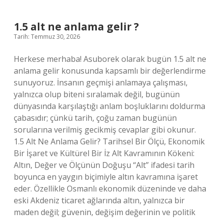
var
mı
?
1.5 alt ne anlama gelir ?
Tarih: Temmuz 30, 2026
Herkese merhaba! Asuborek olarak bugün 1.5 alt ne
anlama gelir konusunda kapsamlı bir değerlendirme
sunuyoruz. İnsanın geçmişi anlamaya çalışması,
yalnızca olup biteni sıralamak değil, bugünün
dünyasında karşılaştığı anlam boşluklarını doldurma
çabasıdır; çünkü tarih, çoğu zaman bugünün
sorularına verilmiş gecikmiş cevaplar gibi okunur.
1.5 Alt Ne Anlama Gelir? Tarihsel Bir Ölçü, Ekonomik
Bir İşaret ve Kültürel Bir İz Alt Kavramının Kökeni:
Altın, Değer ve Ölçünün Doğuşu “Alt” ifadesi tarih
boyunca en yaygın biçimiyle altın kavramına işaret
eder. Özellikle Osmanlı ekonomik düzeninde ve daha
eski Akdeniz ticaret ağlarında altın, yalnızca bir
maden değil; güvenin, değişim değerinin ve politik