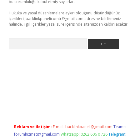
bu sorumluluğu kabul etmiş sayılırlar.
Hukuka ve yasal düzenlemelere aykırı olduğunu düşündüğünüz
içerikleri,
backlinkpanelicomtr@gmail.com
adresine bildirmeniz
halinde, ilgili içerikler yasal süre içerisinde sitemizden kaldırılacaktır.
Arama
ş
Reklam ve İletişim:
E-mail:
backlinkpaneli@gmail.com
Teams:
forumhizmeti@gmail.com
Whatsapp: 0262 606 0 726
Telegram: