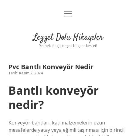
menüyü
Anasayfa
aç
Gizlilik Politikası
Lezzet Dolu Hikayeler
Yasal Uyarı
Yemekle ilgili neşeli bilgiler keşfet!
Hakkımızda
Pvc Bantlı Konveyör Nedir
Tarih: Kasım 2, 2024
Bantlı konveyör
nedir?
Konveyör bantları, katı malzemelerin uzun
mesafelerde yatay veya eğimli taşınması için birincil