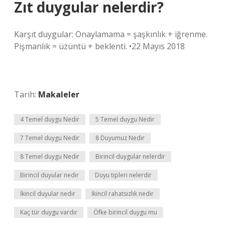
Zıt duygular nelerdir?
Karşıt duygular: Onaylamama = şaşkınlık + iğrenme.
Pişmanlık = üzüntü + beklenti. •22 Mayıs 2018
Tarih:
Makaleler
4 Temel duygu Nedir
5 Temel duygu Nedir
7 Temel duygu Nedir
8 Duyumuz Nedir
8 Temel duygu Nedir
Birincil duygular nelerdir
Birincil duyular nedir
Duyu tipleri nelerdir
İkincil duyular nedir
İkincil rahatsızlık nedir
Kaç tür duygu vardır
Öfke birincil duygu mu