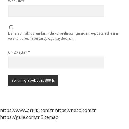
Web Sitesi
Daha sonraki yorumlarımda kullanılması için adım, e-posta adresim
ve site adresim bu tarayıcıya kaydedilsin.
6 + 2 kaçtır?
*
https://www.artiiki.com.tr
https://heso.com.tr
https://gule.com.tr
Sitemap