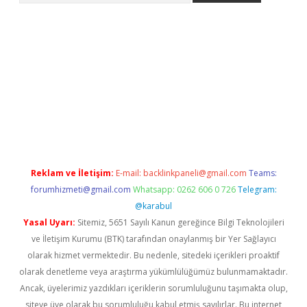
t giriş
Reklam ve İletişim:
E-mail:
backlinkpaneli@gmail.com
Teams:
forumhizmeti@gmail.com
Whatsapp: 0262 606 0 726
Telegram:
@karabul
Yasal Uyarı:
Sitemiz, 5651 Sayılı Kanun gereğince Bilgi Teknolojileri
ve İletişim Kurumu (BTK) tarafından onaylanmış bir Yer Sağlayıcı
olarak hizmet vermektedir. Bu nedenle, sitedeki içerikleri proaktif
olarak denetleme veya araştırma yükümlülüğümüz bulunmamaktadır.
Ancak, üyelerimiz yazdıkları içeriklerin sorumluluğunu taşımakta olup,
siteye üye olarak bu sorumluluğu kabul etmiş sayılırlar. Bu internet