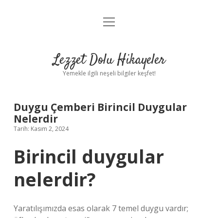
menüyü
Anasayfa
aç
Gizlilik Politikası
Lezzet Dolu Hikayeler
Yasal Uyarı
Yemekle ilgili neşeli bilgiler keşfet!
Hakkımızda
Duygu Çemberi Birincil Duygular
Nelerdir
Tarih: Kasım 2, 2024
Birincil duygular
nelerdir?
Yaratılışımızda esas olarak 7 temel duygu vardır;