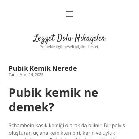
menüyü
Anasayfa
aç
Gizlilik Politikası
Lezzet Dolu Hikayeler
Yasal Uyarı
Yemekle ilgili neşeli bilgiler keşfet!
Hakkımızda
Pubik Kemik Nerede
Tarih: Mart 24, 2025
Pubik kemik ne
demek?
Schambein kasık kemiği olarak da bilinir. Bir pelvis
oluşturan üç ana kemikten biri, karın ve uyluk