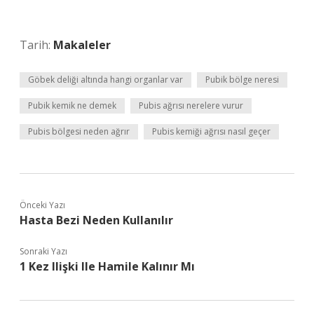
Tarih:
Makaleler
Göbek deliği altında hangi organlar var
Pubik bölge neresi
Pubik kemik ne demek
Pubis ağrısı nerelere vurur
Pubis bölgesi neden ağrır
Pubis kemiği ağrısı nasıl geçer
Önceki Yazı
Hasta Bezi Neden Kullanılır
Sonraki Yazı
1 Kez Ilişki Ile Hamile Kalınır Mı