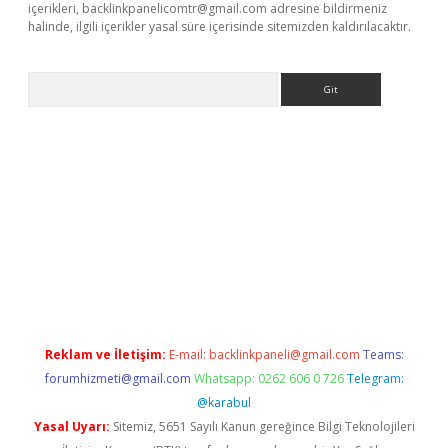
içerikleri,
backlinkpanelicomtr@gmail.com
adresine bildirmeniz
halinde, ilgili içerikler yasal süre içerisinde sitemizden kaldırılacaktır.
Arama
lbet giriş
Reklam ve İletişim:
E-mail:
backlinkpaneli@gmail.com
Teams:
forumhizmeti@gmail.com
Whatsapp: 0262 606 0 726
Telegram:
@karabul
Yasal Uyarı:
Sitemiz, 5651 Sayılı Kanun gereğince Bilgi Teknolojileri