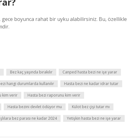
rar?
gece boyunca rahat bir uyku alabilirsiniz. Bu, özellikle
mdir.
Bez kaç yaşında bırakılır
Canped hasta bezi ne işe yarar
ezi hangi durumlarda kullanılır
Hasta bezi ne kadar idrar tutar
 kim verir
Hasta bezi raporunu kim verir
Hasta bezini devlet ödüyor mu
Külot bez çişi tutar mı
şlılara bez parası ne kadar 2024
Yetişkin hasta bezi ne işe yarar