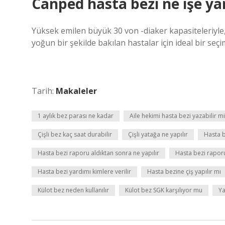
Canped hasta bezi ne işe ya
Yüksek emilen büyük 30 von -diaker kapasiteleriyle, 
yoğun bir şekilde bakılan hastalar için ideal bir seçi
Tarih:
Makaleler
1 aylık bez parası ne kadar
Aile hekimi hasta bezi yazabilir mi
Çişli bez kaç saat durabilir
Çişli yatağa ne yapılır
Hasta b
Hasta bezi raporu aldıktan sonra ne yapılır
Hasta bezi raporu
Hasta bezi yardımı kimlere verilir
Hasta bezine çiş yapılır mı
Külot bez neden kullanılır
Külot bez SGK karşılıyor mu
Ya