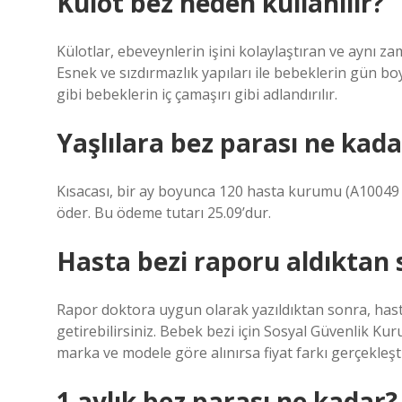
Külot bez neden kullanılır?
Külotlar, ebeveynlerin işini kolaylaştıran ve aynı z
Esnek ve sızdırmazlık yapıları ile bebeklerin gün boy
gibi bebeklerin iç çamaşırı gibi adlandırılır.
Yaşlılara bez parası ne kad
Kısacası, bir ay boyunca 120 hasta kurumu (A1004
öder. Bu ödeme tutarı 25.09’dur.
Hasta bezi raporu aldıktan 
Rapor doktora uygun olarak yazıldıktan sonra, hasta
getirebilirsiniz. Bebek bezi için Sosyal Güvenlik K
marka ve modele göre alınırsa fiyat farkı gerçekleştir
1 aylık bez parası ne kadar?