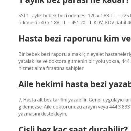
SSI 1 -aylık bebek bezi ödemesi 120 x 1.88 TL = 225.
ödemesi 240 x 1.88 TL = 451.20 TL KDV. KDV dahil 48
Hasta bezi raporunu kim ve
Bir bebek bezi raporu almak için eyalet hastaneleriy
yatalak ise ve doktora gitmenin bir yolu yoksa, 444 
hizmet alma fırsatına sahipler.
Aile hekimi hasta bezi yazab
7. Hasta alt bez tarifini yazabilir. Genel uygulayıcıla
gidemezse; Aile doktorunuzu arayın veya 444 3 833’ü 
yazmasını destekleyin.
Çişli bez kaç saat durabilir?