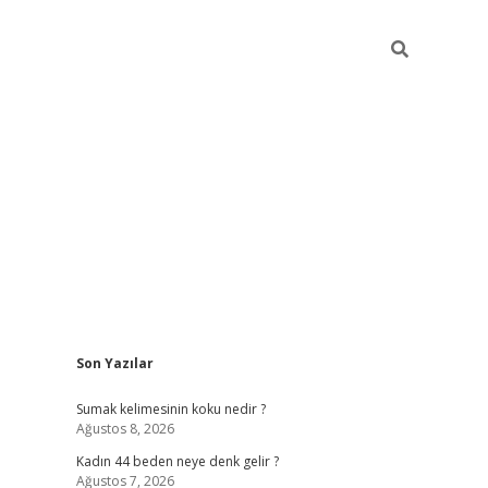
Sidebar
Son Yazılar
ilbet giriş
Sumak kelimesinin koku nedir ?
Ağustos 8, 2026
Kadın 44 beden neye denk gelir ?
Ağustos 7, 2026