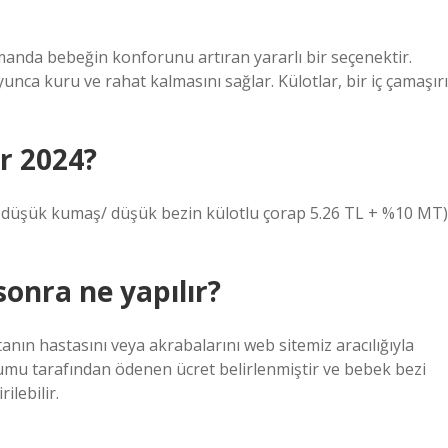
amanda bebeğin konforunu artıran yararlı bir seçenektir.
unca kuru ve rahat kalmasını sağlar. Külotlar, bir iç çamaşırı
ar 2024?
9 düşük kumaş/ düşük bezin külotlu çorap 5.26 TL + %10 MT)
sonra ne yapılır?
nın hastasını veya akrabalarını web sitemiz aracılığıyla
urumu tarafından ödenen ücret belirlenmiştir ve bebek bezi
ilebilir.