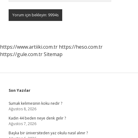
https://www.artiiki.com.tr
https://heso.com.tr
https://gule.com.tr
Sitemap
Sidebar
Son Yazılar
Sumak kelimesinin koku nedir ?
Ağustos 8, 2026
Kadın 44 beden neye denk gelir ?
Ağustos 7, 2026
Başka bir üniversiteden yaz okulu nasıl alınır ?