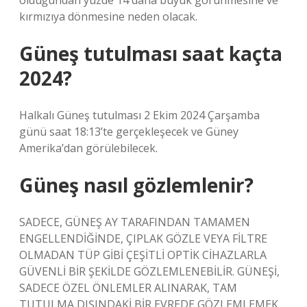
olduğundan yüzde 14 daha büyük görünmesine ve
kırmızıya dönmesine neden olacak.
Güneş tutulması saat kaçta
2024?
Halkalı Güneş tutulması 2 Ekim 2024 Çarşamba
günü saat 18:13’te gerçekleşecek ve Güney
Amerika’dan görülebilecek.
Güneş nasıl gözlemlenir?
SADECE, GÜNEŞ AY TARAFINDAN TAMAMEN
ENGELLENDİĞİNDE, ÇIPLAK GÖZLE VEYA FİLTRE
OLMADAN TÜP GİBİ ÇEŞİTLİ OPTİK CİHAZLARLA
GÜVENLİ BİR ŞEKİLDE GÖZLEMLENEBİLİR. GÜNEŞİ,
SADECE ÖZEL ÖNLEMLER ALINARAK, TAM
TUTULMA DIŞINDAKİ BİR EVREDE GÖZLEMLEMEK