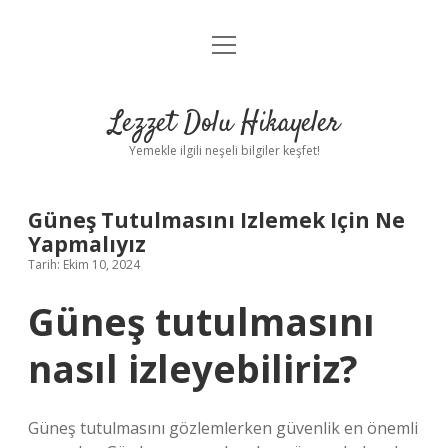
menüyü
Anasayfa
aç
Gizlilik Politikası
Lezzet Dolu Hikayeler
Yasal Uyarı
Yemekle ilgili neşeli bilgiler keşfet!
Hakkımızda
Güneş Tutulmasını Izlemek Için Ne
Yapmalıyız
Tarih: Ekim 10, 2024
Güneş tutulmasını
nasıl izleyebiliriz?
Güneş tutulmasını gözlemlerken güvenlik en önemli