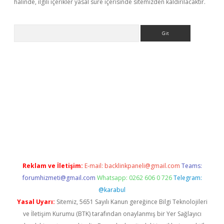
halinde, ilgili içerikler yasal süre içerisinde sitemizden kaldırılacaktır.
Arama
iriş
Reklam ve İletişim:
E-mail:
backlinkpaneli@gmail.com
Teams:
forumhizmeti@gmail.com
Whatsapp: 0262 606 0 726
Telegram:
@karabul
Yasal Uyarı:
Sitemiz, 5651 Sayılı Kanun gereğince Bilgi Teknolojileri
ve İletişim Kurumu (BTK) tarafından onaylanmış bir Yer Sağlayıcı