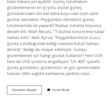
kalıcı hasara yol açabilir. Güneş tutulmasını
gözlemlemenin en iyi yolu, kişisel güneş
gözlüklerinden bin kat daha koyu olan özel camlı
gözlük takmaktır. Peygamber efendimiz güneş
tutulmasinda ne yapardı? Namaz tutulma boyunca
devam etti. Allah Resulü, “Tutulma sona erene kadar
namaz kılın.” dedi. Ayrıca, “Peygamberimizin (s.a.v.)
güneş tutulduğunda kıldığı namaza Küsuf namazı
denirdi.” dediği de rivayet edilmiştir. Güneşi
gözlemlemek için hangi gözlük kullanılır? Hem UVA
hem de UVB ışınlarını engelleyen “UV 400” işaretli
güneş gözlükleri, gözlerinizin ve göz çevresindeki
hassas cildin sağlıklı kalmasına yardımcı olur…
Güneş
Devamını okuyun
Yorum Bırak
Tutulmasını
Izlemek
Için
Ne