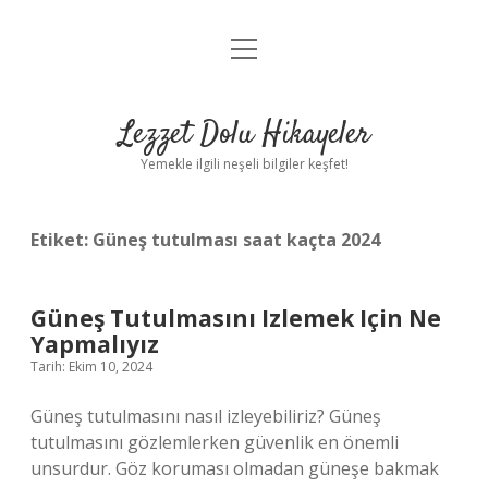
menüyü
Anasayfa
aç
Gizlilik Politikası
Lezzet Dolu Hikayeler
Yasal Uyarı
Yemekle ilgili neşeli bilgiler keşfet!
Hakkımızda
Etiket:
Güneş tutulması saat kaçta 2024
Güneş Tutulmasını Izlemek Için Ne
Yapmalıyız
Tarih: Ekim 10, 2024
Güneş tutulmasını nasıl izleyebiliriz? Güneş
tutulmasını gözlemlerken güvenlik en önemli
unsurdur. Göz koruması olmadan güneşe bakmak