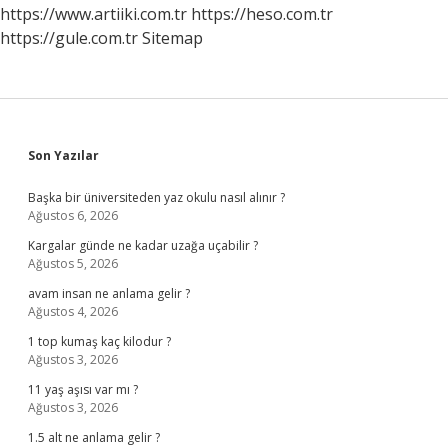
Yapmalıyız
https://www.artiiki.com.tr
https://heso.com.tr
https://gule.com.tr
Sitemap
Sidebar
Son Yazılar
Başka bir üniversiteden yaz okulu nasıl alınır ?
Ağustos 6, 2026
Kargalar günde ne kadar uzağa uçabilir ?
Ağustos 5, 2026
avam insan ne anlama gelir ?
Ağustos 4, 2026
1 top kumaş kaç kilodur ?
Ağustos 3, 2026
11 yaş aşısı var mı ?
Ağustos 3, 2026
1.5 alt ne anlama gelir ?