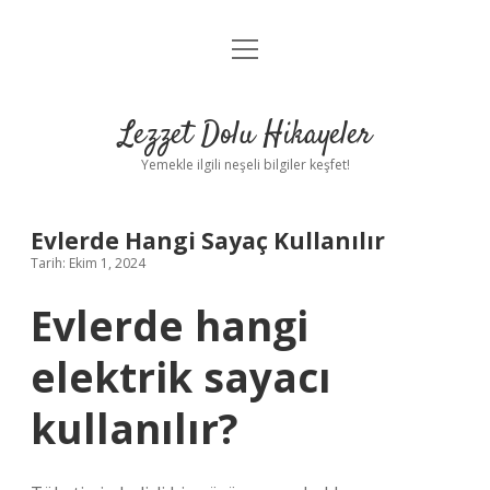
menüyü
Anasayfa
aç
Gizlilik Politikası
Lezzet Dolu Hikayeler
Yasal Uyarı
Yemekle ilgili neşeli bilgiler keşfet!
Hakkımızda
Evlerde Hangi Sayaç Kullanılır
Tarih: Ekim 1, 2024
Evlerde hangi
elektrik sayacı
kullanılır?