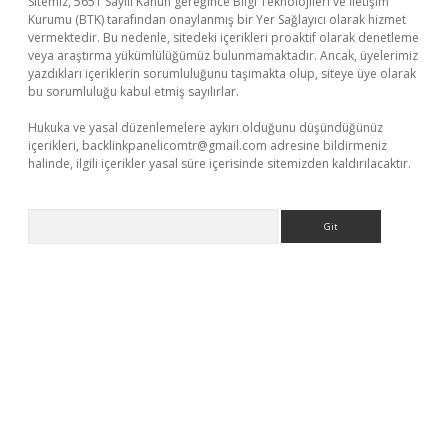
Sitemiz, 5651 Sayılı Kanun gereğince Bilgi Teknolojileri ve İletişim
Kurumu (BTK) tarafından onaylanmış bir Yer Sağlayıcı olarak hizmet
vermektedir. Bu nedenle, sitedeki içerikleri proaktif olarak denetleme
veya araştırma yükümlülüğümüz bulunmamaktadır. Ancak, üyelerimiz
yazdıkları içeriklerin sorumluluğunu taşımakta olup, siteye üye olarak
bu sorumluluğu kabul etmiş sayılırlar.
Hukuka ve yasal düzenlemelere aykırı olduğunu düşündüğünüz
içerikleri,
backlinkpanelicomtr@gmail.com
adresine bildirmeniz
halinde, ilgili içerikler yasal süre içerisinde sitemizden kaldırılacaktır.
Arama
ş