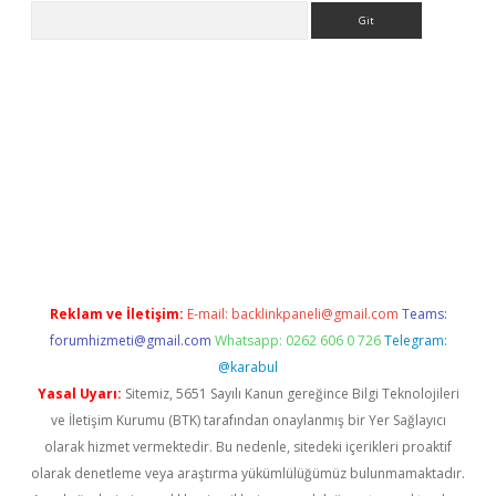
Arama
iriş
Reklam ve İletişim:
E-mail:
backlinkpaneli@gmail.com
Teams:
forumhizmeti@gmail.com
Whatsapp: 0262 606 0 726
Telegram:
@karabul
Yasal Uyarı:
Sitemiz, 5651 Sayılı Kanun gereğince Bilgi Teknolojileri
ve İletişim Kurumu (BTK) tarafından onaylanmış bir Yer Sağlayıcı
olarak hizmet vermektedir. Bu nedenle, sitedeki içerikleri proaktif
olarak denetleme veya araştırma yükümlülüğümüz bulunmamaktadır.