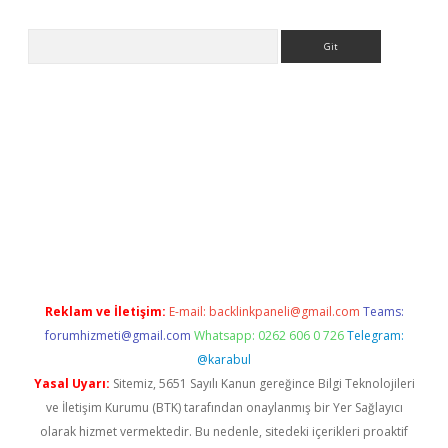
Arama
riş
Reklam ve İletişim:
E-mail:
backlinkpaneli@gmail.com
Teams:
forumhizmeti@gmail.com
Whatsapp: 0262 606 0 726
Telegram:
@karabul
Yasal Uyarı:
Sitemiz, 5651 Sayılı Kanun gereğince Bilgi Teknolojileri
ve İletişim Kurumu (BTK) tarafından onaylanmış bir Yer Sağlayıcı
olarak hizmet vermektedir. Bu nedenle, sitedeki içerikleri proaktif