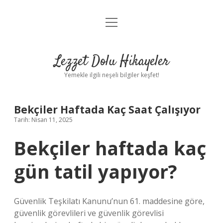
menüyü
Anasayfa
aç
Gizlilik Politikası
Lezzet Dolu Hikayeler
Yasal Uyarı
Yemekle ilgili neşeli bilgiler keşfet!
Hakkımızda
Bekçiler Haftada Kaç Saat Çalışıyor
Tarih: Nisan 11, 2025
Bekçiler haftada kaç
gün tatil yapıyor?
Güvenlik Teşkilatı Kanunu’nun 61. maddesine göre,
güvenlik görevlileri ve güvenlik görevlisi