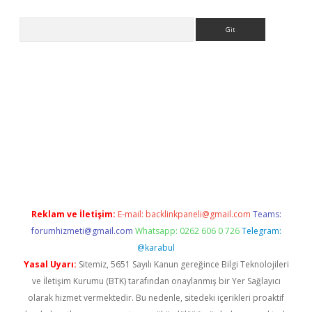
Arama
iriş
Reklam ve İletişim:
E-mail:
backlinkpaneli@gmail.com
Teams:
forumhizmeti@gmail.com
Whatsapp: 0262 606 0 726
Telegram:
@karabul
Yasal Uyarı:
Sitemiz, 5651 Sayılı Kanun gereğince Bilgi Teknolojileri
ve İletişim Kurumu (BTK) tarafından onaylanmış bir Yer Sağlayıcı
olarak hizmet vermektedir. Bu nedenle, sitedeki içerikleri proaktif