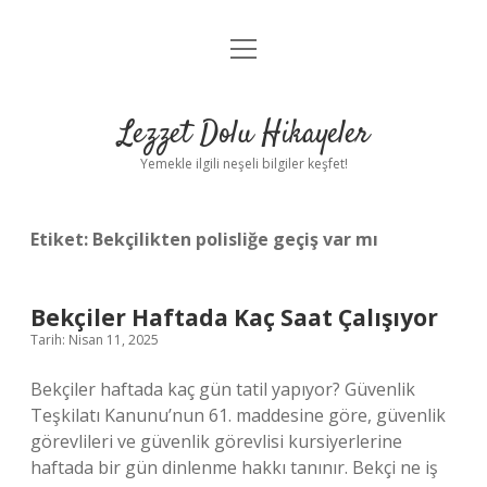
menüyü
Anasayfa
aç
Gizlilik Politikası
Lezzet Dolu Hikayeler
Yasal Uyarı
Yemekle ilgili neşeli bilgiler keşfet!
Hakkımızda
Etiket:
Bekçilikten polisliğe geçiş var mı
Bekçiler Haftada Kaç Saat Çalışıyor
Tarih: Nisan 11, 2025
Bekçiler haftada kaç gün tatil yapıyor? Güvenlik
Teşkilatı Kanunu’nun 61. maddesine göre, güvenlik
görevlileri ve güvenlik görevlisi kursiyerlerine
haftada bir gün dinlenme hakkı tanınır. Bekçi ne iş