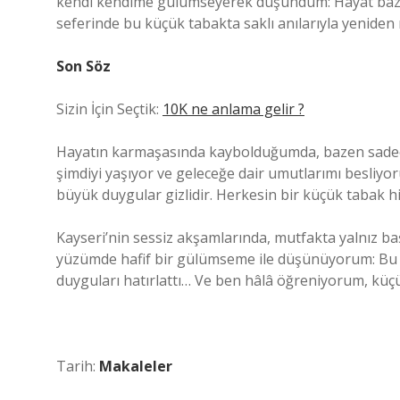
kendi kendime gülümseyerek düşündüm: Hayat bazen
seferinde bu küçük tabakta saklı anılarıyla yeniden
Son Söz
Sizin İçin Seçtik:
10K ne anlama gelir ?
Hayatın karmaşasında kaybolduğumda, bazen sadece 
şimdiyi yaşıyor ve geleceğe dair umutlarımı besliyor
büyük duygular gizlidir. Herkesin bir küçük tabak h
Kayseri’nin sessiz akşamlarında, mutfakta yalnız ba
yüzümde hafif bir gülümseme ile düşünüyorum: Bu kü
duyguları hatırlattı… Ve ben hâlâ öğreniyorum, küçü
Tarih:
Makaleler