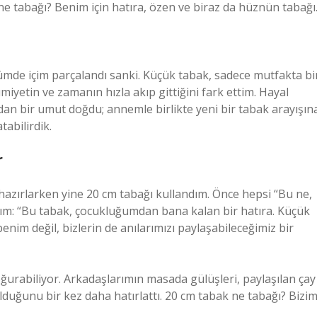
ne tabağı? Benim için hatıra, özen ve biraz da hüznün tabağı
üğümde içim parçalandı sanki. Küçük tabak, sadece mutfakta bi
iyetin ve zamanın hızla akıp gittiğini fark ettim. Hayal
ndan bir umut doğdu; annemle birlikte yeni bir tabak arayışın
tabilirdik.
r
hazırlarken yine 20 cm tabağı kullandım. Önce hepsi “Bu ne,
ım: “Bu tabak, çocukluğumdan bana kalan bir hatıra. Küçük
enim değil, bizlerin de anılarımızı paylaşabileceğimiz bir
ğurabiliyor. Arkadaşlarımın masada gülüşleri, paylaşılan çay
olduğunu bir kez daha hatırlattı. 20 cm tabak ne tabağı? Bizi