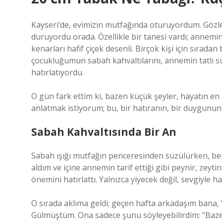
Kayseri’de, evimizin mutfağında oturuyordum. Gözleri
duruyordu orada. Özellikle bir tanesi vardı; annemin
kenarları hafif çiçek desenli. Birçok kişi için sıradan
çocukluğumun sabah kahvaltılarını, annemin tatlı s
hatırlatıyordu.
O gün fark ettim ki, bazen küçük şeyler, hayatın en 
anlatmak istiyorum; bu, bir hatıranın, bir duygunun
Sabah Kahvaltısında Bir An
Sabah ışığı mutfağın penceresinden süzülürken, ben
aldım ve içine annemin tarif ettiği gibi peynir, zey
önemini hatırlattı. Yalnızca yiyecek değil, sevgiyle ha
O sırada aklıma geldi; geçen hafta arkadaşım bana
Gülmüştüm. Ona sadece şunu söyleyebilirdim: “Baze