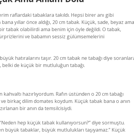
m raflardaki tabaklara takıldı. Hepsi birer anı gibi
 bana yıllar önce aldığı, 20 cm tabak. Küçük, sade, beyaz am
 bir tabak olabilirdi ama benim için öyle değildi. O tabak,
ürprizlerini ve babamın sessiz gülümsemelerini
büyük hatıralarını taşır. 20 cm tabak ne tabağı diye soranlar
, belki de küçük bir mutluluğun tabağı.
 kahvaltı hazırlıyordum. Rafın üstünden o 20 cm tabağı
tin ve birkaç dilim domates koydum. Küçük tabak bana o anın
zırlanan bir anın da temsilcisiydi.
, “Neden hep küçük tabak kullanıyorsun?” diye sormuştu.
n büyük tabaklar, büyük mutlulukları taşıyamaz.” Küçük