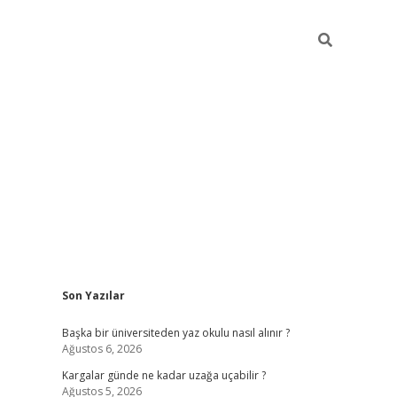
Sidebar
Son Yazılar
ilbet giriş
Başka bir üniversiteden yaz okulu nasıl alınır ?
Ağustos 6, 2026
Kargalar günde ne kadar uzağa uçabilir ?
Ağustos 5, 2026