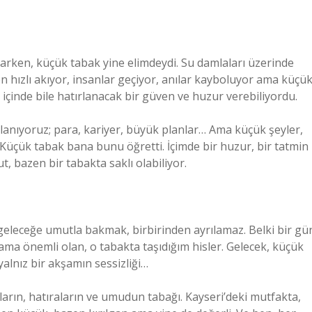
arken, küçük tabak yine elimdeydi. Su damlaları üzerinde
n hızlı akıyor, insanlar geçiyor, anılar kayboluyor ama küçü
ın içinde bile hatırlanacak bir güven ve huzur verebiliyordu.
nıyoruz; para, kariyer, büyük planlar… Ama küçük şeyler,
üçük tabak bana bunu öğretti. İçimde bir huzur, bir tatmin
t, bazen bir tabakta saklı olabiliyor.
 geleceğe umutla bakmak, birbirinden ayrılamaz. Belki bir gü
 ama önemli olan, o tabakta taşıdığım hisler. Gelecek, küçük
yalnız bir akşamın sessizliği…
ların, hatıraların ve umudun tabağı. Kayseri’deki mutfakta,