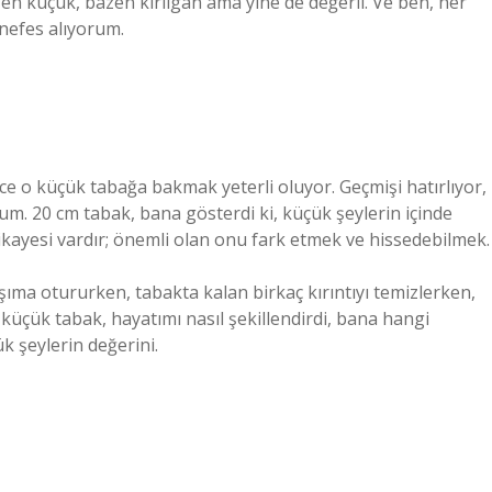
 küçük, bazen kırılgan ama yine de değerli. Ve ben, her
 nefes alıyorum.
o küçük tabağa bakmak yeterli oluyor. Geçmişi hatırlıyor,
um. 20 cm tabak, bana gösterdi ki, küçük şeylerin içinde
ikayesi vardır; önemli olan onu fark etmek ve hissedebilmek.
şıma otururken, tabakta kalan birkaç kırıntıyı temizlerken,
çük tabak, hayatımı nasıl şekillendirdi, bana hangi
k şeylerin değerini.