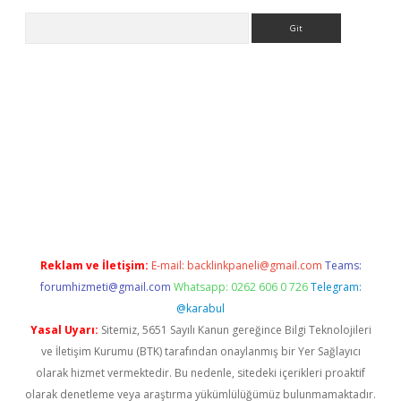
Arama
t giriş
Reklam ve İletişim:
E-mail:
backlinkpaneli@gmail.com
Teams:
forumhizmeti@gmail.com
Whatsapp: 0262 606 0 726
Telegram:
@karabul
Yasal Uyarı:
Sitemiz, 5651 Sayılı Kanun gereğince Bilgi Teknolojileri
ve İletişim Kurumu (BTK) tarafından onaylanmış bir Yer Sağlayıcı
olarak hizmet vermektedir. Bu nedenle, sitedeki içerikleri proaktif
olarak denetleme veya araştırma yükümlülüğümüz bulunmamaktadır.