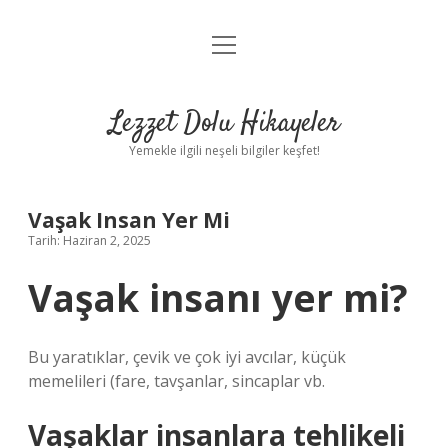
menüyü
Anasayfa
aç
Gizlilik Politikası
Lezzet Dolu Hikayeler
Yasal Uyarı
Yemekle ilgili neşeli bilgiler keşfet!
Hakkımızda
Vaşak Insan Yer Mi
Tarih: Haziran 2, 2025
Vaşak insanı yer mi?
Bu yaratıklar, çevik ve çok iyi avcılar, küçük
memelileri (fare, tavşanlar, sincaplar vb.
Vaşaklar insanlara tehlikeli