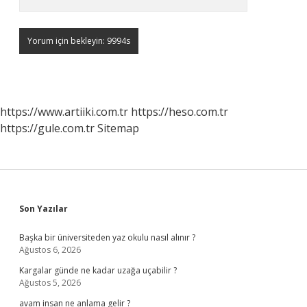
https://www.artiiki.com.tr
https://heso.com.tr
https://gule.com.tr
Sitemap
Sidebar
Son Yazılar
Başka bir üniversiteden yaz okulu nasıl alınır ?
Ağustos 6, 2026
Kargalar günde ne kadar uzağa uçabilir ?
Ağustos 5, 2026
avam insan ne anlama gelir ?