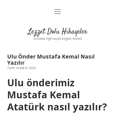
menüyü
Anasayfa
aç
Gizlilik Politikası
Lezzet Dolu Hikayeler
Yasal Uyarı
Yemekle ilgili neşeli bilgiler keşfet!
Hakkımızda
Ulu Önder Mustafa Kemal Nasıl
Yazılır
Tarih: Aralık 8, 2024
Ulu önderimiz
Mustafa Kemal
Atatürk nasıl yazılır?