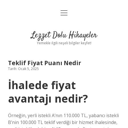
menüyü
Anasayfa
aç
Gizlilik Politikası
Lezzet Dolu Hikayeler
Yasal Uyarı
Yemekle ilgili neşeli bilgiler keşfet!
Hakkımızda
Teklif Fiyat Puanı Nedir
Tarih: Ocak 5, 2025
İhalede fiyat
avantajı nedir?
Örneğin, yerli istekli A’nın 110.000 TL, yabancı istekli
B’nin 100.000 TL teklif verdiği bir hizmet ihalesinde,