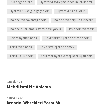
Eşik değer nedir
Fiyat farkı sözleşme bedelini etkiler mi
Fiyat teklifi kaç gün geçerlidir
Fiyat teklifi nasıl olur
İhalede fiyat avantajı nedir
İhalede fiyat dışı unsur nedir
İhalede puanlama sistemi nasıl yapılır
PN nedir fiyat farkı
Revize fiyatları nedir
Teklif birim fiyat sözleşme nedir
Teklif fiyatı nedir
Teklif stratejisi ne demek
Teklif usulü nedir
Yerli malı fiyat avantajı nasıl uygulanır
Önceki Yazı
Mehdi Ismi Ne Anlama
Sonraki Yazı
Kreatin Böbrekleri Yorar Mı