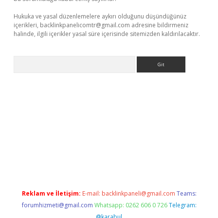
Hukuka ve yasal düzenlemelere aykırı olduğunu düşündüğünüz
içerikleri,
backlinkpanelicomtr@gmail.com
adresine bildirmeniz
halinde, ilgili içerikler yasal süre içerisinde sitemizden kaldırılacaktır.
Arama
ilbet giriş
Reklam ve İletişim:
E-mail:
backlinkpaneli@gmail.com
Teams:
forumhizmeti@gmail.com
Whatsapp: 0262 606 0 726
Telegram:
@karabul