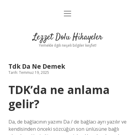
menüyü
Anasayfa
aç
Gizlilik Politikası
Lezzet Dolu Hikayeler
Yasal Uyarı
Yemekle ilgili neşeli bilgiler keşfet!
Hakkımızda
Tdk Da Ne Demek
Tarih: Temmuz 19, 2025
TDK’da ne anlama
gelir?
Da, de bağlacının yazımı Da / de bağlacı ayrı yazılır ve
kendisinden önceki sözcüğün son ünlüsüne bağlı