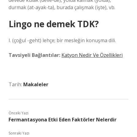
devede kulak (deve-de), yolda kalmak (yolda),
durmak (at-ayak-ta), burada çalışmak (işte), vb.
Lingo ne demek TDK?
I. (çoğul -geht) lehçe; bir mesleğin konuşma dili.
Tavsiyeli Bağlantılar:
Katyon Nedir Ve Özellikleri
Tarih:
Makaleler
Önceki Yazı
Fermantasyona Etki Eden Faktörler Nelerdir
Sonraki Yazı