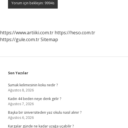
https://www.artiiki.com.tr
https://heso.com.tr
https://gule.com.tr
Sitemap
Sidebar
Son Yazılar
Sumak kelimesinin koku nedir ?
Ağustos 8, 2026
Kadın 44 beden neye denk gelir ?
Ağustos 7, 2026
Başka bir üniversiteden yaz okulu nasıl alınır ?
Ağustos 6, 2026
Kargalar günde ne kadar uzağa uçabilir ?