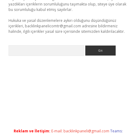
yazdıkları içeriklerin sorumluluğunu taşımakta olup, siteye üye olarak
bu sorumluluğu kabul etmiş sayılırlar.
Hukuka ve yasal düzenlemelere aykırı olduğunu düşündüğünüz
içerikleri,
backlinkpanelicomtr@gmail.com
adresine bildirmeniz
halinde, ilgili içerikler yasal süre içerisinde sitemizden kaldırılacaktır.
Arama
 giriş
Reklam ve İletişim:
E-mail:
backlinkpaneli@gmail.com
Teams: