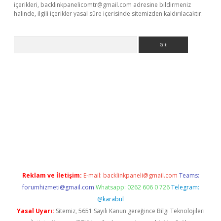
içerikleri,
backlinkpanelicomtr@gmail.com
adresine bildirmeniz
halinde, ilgili içerikler yasal süre içerisinde sitemizden kaldırılacaktır.
Arama
giriş
Reklam ve İletişim:
E-mail:
backlinkpaneli@gmail.com
Teams:
forumhizmeti@gmail.com
Whatsapp: 0262 606 0 726
Telegram:
@karabul
Yasal Uyarı:
Sitemiz, 5651 Sayılı Kanun gereğince Bilgi Teknolojileri