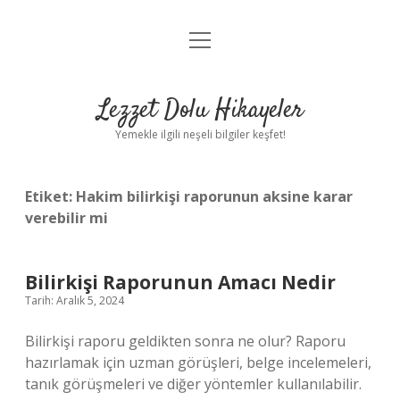
menüyü
Anasayfa
aç
Gizlilik Politikası
Lezzet Dolu Hikayeler
Yasal Uyarı
Yemekle ilgili neşeli bilgiler keşfet!
Hakkımızda
Etiket:
Hakim bilirkişi raporunun aksine karar
verebilir mi
Bilirkişi Raporunun Amacı Nedir
Tarih: Aralık 5, 2024
Bilirkişi raporu geldikten sonra ne olur? Raporu
hazırlamak için uzman görüşleri, belge incelemeleri,
tanık görüşmeleri ve diğer yöntemler kullanılabilir.