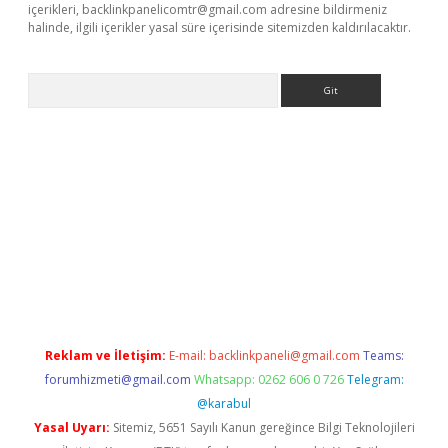
içerikleri,
backlinkpanelicomtr@gmail.com
adresine bildirmeniz
halinde, ilgili içerikler yasal süre içerisinde sitemizden kaldırılacaktır.
Arama
giriş
Reklam ve İletişim:
E-mail:
backlinkpaneli@gmail.com
Teams:
forumhizmeti@gmail.com
Whatsapp: 0262 606 0 726
Telegram:
@karabul
Yasal Uyarı:
Sitemiz, 5651 Sayılı Kanun gereğince Bilgi Teknolojileri