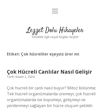
menüyü
Anasayfa
aç
Gizlilik Politikası
Lezzet Dolu Hikayeler
Yasal Uyarı
Yemekle ilgili neşeli bilgiler keşfet!
Hakkımızda
Etiket:
Çok hücreliler eşeysiz ürer mi
Çok Hücreli Canlılar Nasıl Gelişir
Tarih: Kasım 2, 2024
Çok hücreli bir canlı nasıl büyür? Mitoz bölünme;
Tek hücreli organizmalarda üremeyi, çok hücreli
organizmalarda ise büyümeyi, gelişmeyi ve
yenilenmeyi sağlayan bir hücre oluşum şeklidir.