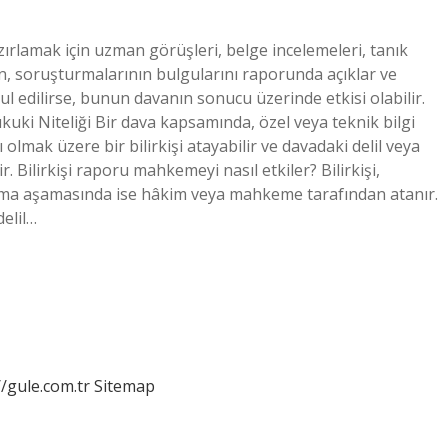
zırlamak için uzman görüşleri, belge incelemeleri, tanık
n, soruşturmalarının bulgularını raporunda açıklar ve
dilirse, bunun davanın sonucu üzerinde etkisi olabilir.
ukuki Niteliği Bir dava kapsamında, özel veya teknik bilgi
mak üzere bir bilirkişi atayabilir ve davadaki delil veya
. Bilirkişi raporu mahkemeyi nasıl etkiler? Bilirkişi,
ma aşamasında ise hâkim veya mahkeme tarafından atanır.
elil…
//gule.com.tr
Sitemap