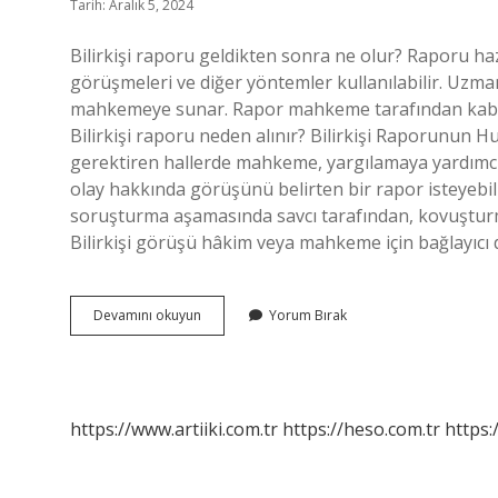
Tarih: Aralık 5, 2024
Bilirkişi raporu geldikten sonra ne olur? Raporu ha
görüşmeleri ve diğer yöntemler kullanılabilir. Uzma
mahkemeye sunar. Rapor mahkeme tarafından kabul e
Bilirkişi raporu neden alınır? Bilirkişi Raporunun H
gerektiren hallerde mahkeme, yargılamaya yardımcı ol
olay hakkında görüşünü belirten bir rapor isteyebilir
soruşturma aşamasında savcı tarafından, kovuştur
Bilirkişi görüşü hâkim veya mahkeme için bağlayıcı d
Bilirkişi
Devamını okuyun
Yorum Bırak
Raporunun
Amacı
Nedir
https://www.artiiki.com.tr
https://heso.com.tr
https: