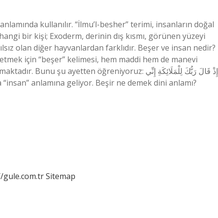
lamında kullanılır. “İlmu’l-besher” terimi, insanların doğal
rhangi bir kişi; Exoderm, derinin dış kısmı, görünen yüzeyi
ılsız olan diğer hayvanlardan farklıdır. Beşer ve insan nedir?
e etmek için “beşer” kelimesi, hem maddi hem de manevi
etten öğreniyoruz: إِذْ قَالَ رَبُّكَ لِلْمَلَائِكَةِ إِنِّي
//gule.com.tr
Sitemap