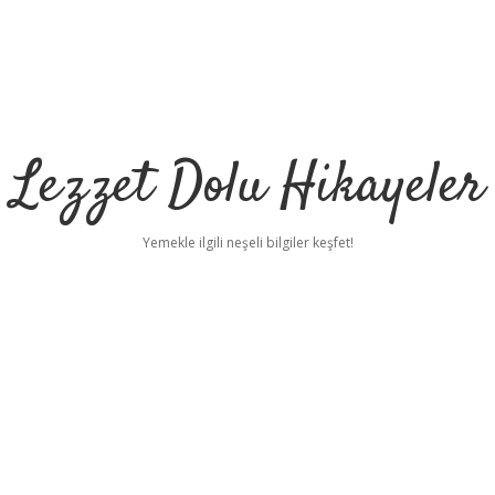
Lezzet Dolu Hikayeler
Yemekle ilgili neşeli bilgiler keşfet!