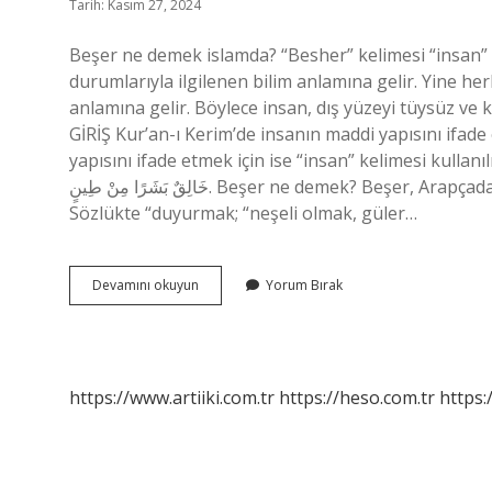
Tarih: Kasım 27, 2024
Beşer ne demek islamda? “Besher” kelimesi “insan” an
durumlarıyla ilgilenen bilim anlamına gelir. Yine he
anlamına gelir. Böylece insan, dış yüzeyi tüysüz ve k
GİRİŞ Kur’an-ı Kerim’de insanın maddi yapısını ifad
yapısını ifade etmek için ise “insan” kelimesi kullanılmaktadır. Bunu şu ay
خَالِقٌ بَشَرًا مِنْ طِينٍ. Beşer ne demek? Beşer, Arapçada “insan” anlamına geliyor. Beşir ne demek dini anlamı?
Sözlükte “duyurmak; “neşeli olmak, güler…
Beşer
Devamını okuyun
Yorum Bırak
Ne
Demek
Din
https://www.artiiki.com.tr
https://heso.com.tr
https: