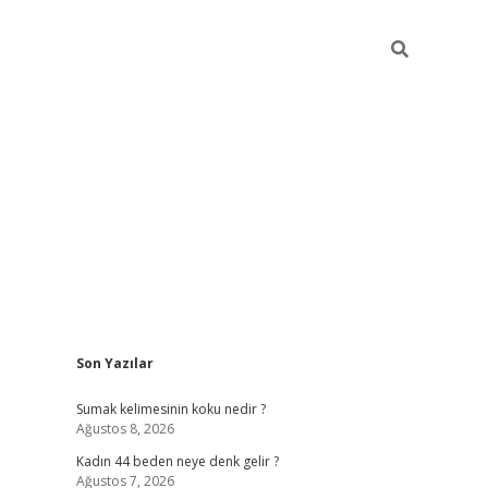
Sidebar
Son Yazılar
ilbet giriş
Sumak kelimesinin koku nedir ?
Ağustos 8, 2026
Kadın 44 beden neye denk gelir ?
Ağustos 7, 2026