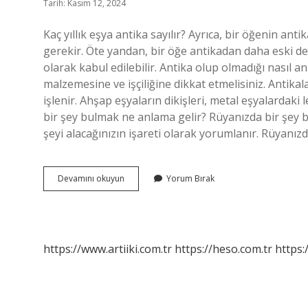
Tarih: Kasım 12, 2024
Kaç yıllık eşya antika sayılır? Ayrıca, bir öğenin ant
gerekir. Öte yandan, bir öğe antikadan daha eski de
olarak kabul edilebilir. Antika olup olmadığı nasıl an
malzemesine ve işçiliğine dikkat etmelisiniz. Antikal
işlenir. Ahşap eşyaların dikişleri, metal eşyalardaki 
bir şey bulmak ne anlama gelir? Rüyanızda bir şey
şeyi alacağınızın işareti olarak yorumlanır. Rüyanız
Antika
Devamını okuyun
Yorum Bırak
Bulmak
Ne
Anlama
Gelir
https://www.artiiki.com.tr
https://heso.com.tr
https: