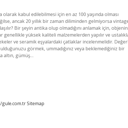
ika olarak kabul edilebilmesi için en az 100 yaşında olması
ğilse, ancak 20 yıllık bir zaman diliminden gelmiyorsa vintag
laşılır? Bir şeyin antika olup olmadığını anlamak için, objenin
ar genellikle yüksek kaliteli malzemelerden yapılır ve ustalıkl
lekeler ve seramik eşyalardaki çatlaklar incelenmelidir. Değerl
 bulduğunuzu görmek, ummadığınız veya beklemediğiniz bir
da altın, gümüş…
//gule.com.tr
Sitemap