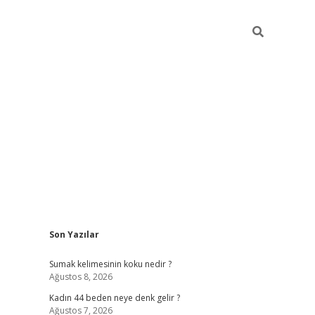
Sidebar
Son Yazılar
ilbet giriş
Sumak kelimesinin koku nedir ?
Ağustos 8, 2026
Kadın 44 beden neye denk gelir ?
Ağustos 7, 2026