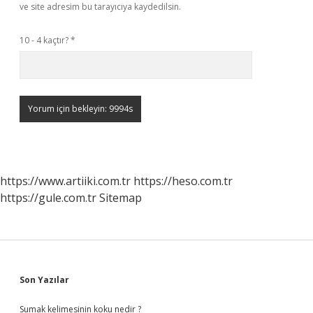
ve site adresim bu tarayıcıya kaydedilsin.
10 - 4 kaçtır?
*
https://www.artiiki.com.tr
https://heso.com.tr
https://gule.com.tr
Sitemap
Sidebar
Son Yazılar
Sumak kelimesinin koku nedir ?