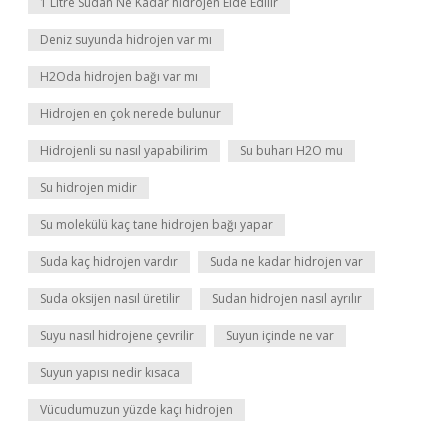
1 Litre Sudan Ne Kadar hidrojen Elde Edilir
Deniz suyunda hidrojen var mı
H2Oda hidrojen bağı var mı
Hidrojen en çok nerede bulunur
Hidrojenli su nasıl yapabilirim
Su buharı H2O mu
Su hidrojen midir
Su molekülü kaç tane hidrojen bağı yapar
Suda kaç hidrojen vardır
Suda ne kadar hidrojen var
Suda oksijen nasıl üretilir
Sudan hidrojen nasıl ayrılır
Suyu nasıl hidrojene çevrilir
Suyun içinde ne var
Suyun yapısı nedir kısaca
Vücudumuzun yüzde kaçı hidrojen