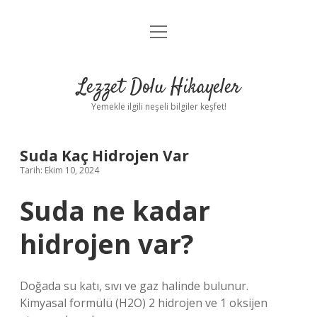
menüyü
Anasayfa
aç
Gizlilik Politikası
Lezzet Dolu Hikayeler
Yasal Uyarı
Yemekle ilgili neşeli bilgiler keşfet!
Hakkımızda
Suda Kaç Hidrojen Var
Tarih: Ekim 10, 2024
Suda ne kadar
hidrojen var?
Doğada su katı, sıvı ve gaz halinde bulunur.
Kimyasal formülü (H2O) 2 hidrojen ve 1 oksijen