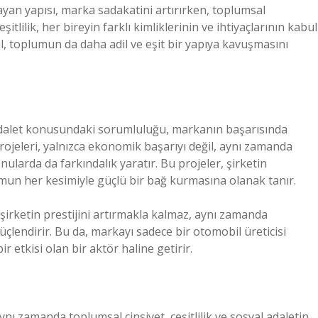
layan yapısı, marka sadakatini artırırken, toplumsal
tlilik, her bireyin farklı kimliklerinin ve ihtiyaçlarının kabul
ğil, toplumun da daha adil ve eşit bir yapıya kavuşmasını
 adalet konusundaki sorumluluğu, markanın başarısında
ojeleri, yalnızca ekonomik başarıyı değil, aynı zamanda
onularda da farkındalık yaratır. Bu projeler, şirketin
umun her kesimiyle güçlü bir bağ kurmasına olanak tanır.
şirketin prestijini artırmakla kalmaz, aynı zamanda
üçlendirir. Bu da, markayı sadece bir otomobil üreticisi
 etkisi olan bir aktör haline getirir.
nı zamanda toplumsal cinsiyet, çeşitlilik ve sosyal adaletin