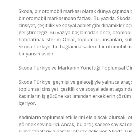
Skoda, bir otomobil markası olarak dünya çapında bil
bir otomobil markasından fazlası. Bu yazıda, Skod
cinsiyet, çeşitlilik ve sosyal adalet gibi dinamikler a
geliştireceğiz. Bu yazıya başlamadan önce, otomobil
hatırlatmak isterim. Onlar, toplumları, insanları, kül
Skoda Türkiye, bu bağlamda sadece bir otomobil ma
bir yansımasıdır.
Skoda Türkiye ve Markanın Yönettiği Toplumsal Di
Skoda Türkiye, geçmişi ve geleceğiyle yalnızca araç 
toplumsal cinsiyet, çeşitlilik ve sosyal adalet açısın
kadınların iş gücüne katılımından erkeklerin çözüm 
içeriyor.
Kadınların toplumsal etkilerini ele alacak olursak, 
görmek sevindirici. Ancak, bu artış sadece sayısal d
kılma çabalarıyla paralel olarak gelişiyor. Skoda 