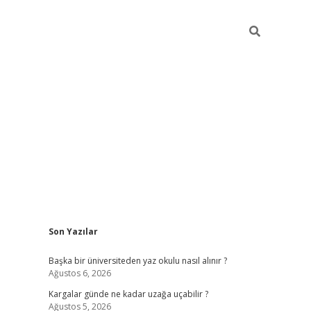
Sidebar
Son Yazılar
ilbet giri
Başka bir üniversiteden yaz okulu nasıl alınır ?
Ağustos 6, 2026
Kargalar günde ne kadar uzağa uçabilir ?
Ağustos 5, 2026