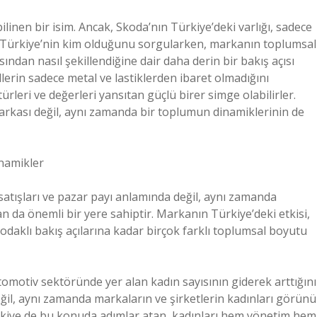
inen bir isim. Ancak, Skoda’nın Türkiye’deki varlığı, sadece
a Türkiye’nin kim olduğunu sorgularken, markanın toplumsal
çısından nasıl şekillendiğine dair daha derin bir bakış açısı
lerin sadece metal ve lastiklerden ibaret olmadığını
türleri ve değerleri yansıtan güçlü birer simge olabilirler.
rkası değil, aynı zamanda bir toplumun dinamiklerinin de
namikler
satışları ve pazar payı anlamında değil, aynı zamanda
dan da önemli bir yere sahiptir. Markanın Türkiye’deki etkisi,
odaklı bakış açılarına kadar birçok farklı toplumsal boyutu
otomotiv sektöründe yer alan kadın sayısının giderek arttığını
eğil, aynı zamanda markaların ve şirketlerin kadınları görünü
Türkiye de bu konuda adımlar atan, kadınları hem yönetim hem