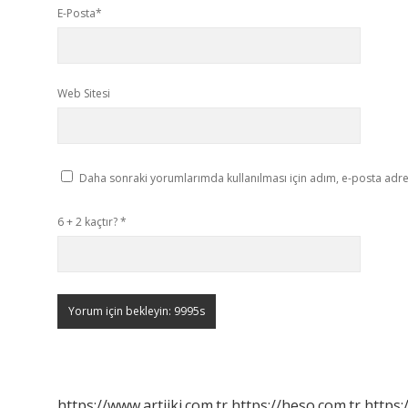
E-Posta*
Web Sitesi
Daha sonraki yorumlarımda kullanılması için adım, e-posta adres
6 + 2 kaçtır?
*
https://www.artiiki.com.tr
https://heso.com.tr
https: