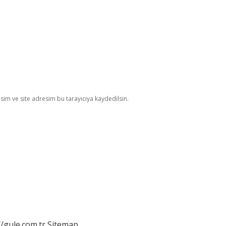
im ve site adresim bu tarayıcıya kaydedilsin.
//gule.com.tr
Sitemap