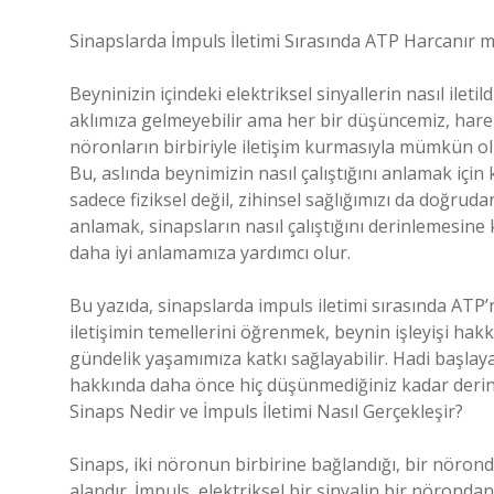
Sinapslarda İmpuls İletimi Sırasında ATP Harcanır 
Beyninizin içindeki elektriksel sinyallerin nasıl ile
aklımıza gelmeyebilir ama her bir düşüncemiz, hareke
nöronların birbiriyle iletişim kurmasıyla mümkün olu
Bu, aslında beynimizin nasıl çalıştığını anlamak için 
sadece fiziksel değil, zihinsel sağlığımızı da doğrudan
anlamak, sinapsların nasıl çalıştığını derinlemesine
daha iyi anlamamıza yardımcı olur.
Bu yazıda, sinapslarda impuls iletimi sırasında ATP’ni
iletişimin temellerini öğrenmek, beynin işleyişi ha
gündelik yaşamımıza katkı sağlayabilir. Hadi başla
hakkında daha önce hiç düşünmediğiniz kadar derin 
Sinaps Nedir ve İmpuls İletimi Nasıl Gerçekleşir?
Sinaps, iki nöronun birbirine bağlandığı, bir nörondan
alandır. İmpuls, elektriksel bir sinyalin bir nörondan