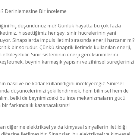
mı? Derinlemesine Bir İnceleme
tildiğini hiç düşündünüz mü? Günlük hayatta bu çok fazla
timiz, hissettiğimiz her şey, sinir hücrelerinin yani
yor. Sinapslarda impuls iletimi sırasında enerji harcanır mı?
kritik bir sorudur. Çünkü sinaptik iletimde kullanılan enerji,
 etkileyebilir. Sinir sisteminin enerji gereksinimlerini
 keşfetmek, beynin karmaşık yapısını ve zihinsel süreçlerinizi
n nasıl ve ne kadar kullanıldığını inceleyeceğiz. Sinirsel
kkında düşüncelerimizi şekillendirmek, hem bilimsel hem de
yalım, belki de beynimizdeki bu ince mekanizmaların gücü
bir farkındalık kazanacaksınız!
 diğerine elektriksel ya da kimyasal sinyallerin iletildiği
 diğerine iletilmesidir. Sinapslar, bu elektriksel ve kimyasal