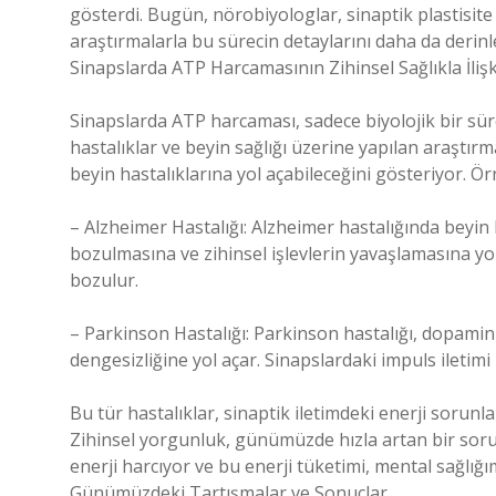
gösterdi. Bugün, nörobiyologlar, sinaptik plastisite
araştırmalarla bu sürecin detaylarını daha da derin
Sinapslarda ATP Harcamasının Zihinsel Sağlıkla İlişk
Sinapslarda ATP harcaması, sadece biyolojik bir süreç 
hastalıklar ve beyin sağlığı üzerine yapılan araştırm
beyin hastalıklarına yol açabileceğini gösteriyor. Ör
– Alzheimer Hastalığı: Alzheimer hastalığında beyin h
bozulmasına ve zihinsel işlevlerin yavaşlamasına yol 
bozulur.
– Parkinson Hastalığı: Parkinson hastalığı, dopamin 
dengesizliğine yol açar. Sinapslardaki impuls ileti
Bu tür hastalıklar, sinaptik iletimdeki enerji sorunla
Zihinsel yorgunluk, günümüzde hızla artan bir soru
enerji harcıyor ve bu enerji tüketimi, mental sağlığı
Günümüzdeki Tartışmalar ve Sonuçlar