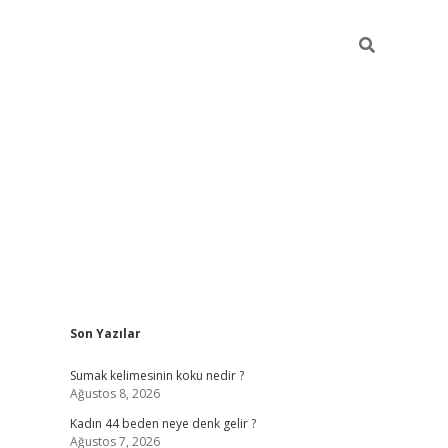
Sidebar
Son Yazılar
ilbet giriş
Sumak kelimesinin koku nedir ?
Ağustos 8, 2026
Kadın 44 beden neye denk gelir ?
Ağustos 7, 2026