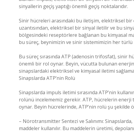
sinyallerin geçiş yaptığı önemli geçiş noktalarıdır.
Sinir hücreleri arasındaki bu iletişim, elektriksel 
uzantısından, elektriksel bir sinyal iletilir ve bu si
bölgesindeki reseptörlere bağlanan bu kimyasal madde
bu süreç, beynimizin ve sinir sistemimizin her türlü 
Bu süreç sırasında ATP (adenosin trifosfat), sinir hü
önemli bir rol oynar. Beyin, vücutta bulunan enerjin
sinapslardaki elektriksel ve kimyasal iletimi sağlama
Sinapslarda ATP’nin Rolü
Sinapslarda impuls iletimi sırasında ATP’nin kullanı
rolünü incelememiz gerekir. ATP, hücrelerin enerji ta
oynar. Beyin hücrelerinde, ATP’nin rolü şu şekilde öz
– Nörotransmitter Sentezi ve Salınımı: Sinapslarda, 
maddeler kullanılır. Bu maddelerin üretimi, depolanm