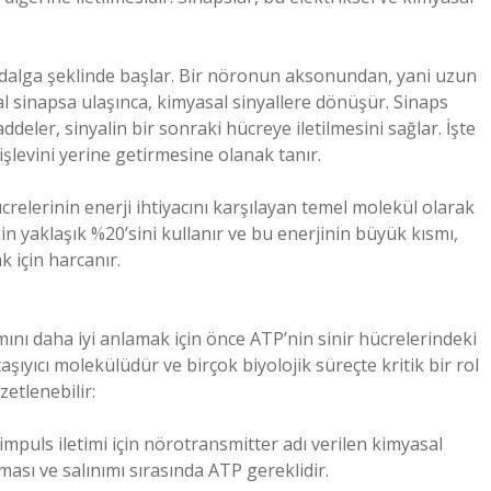
bir dalga şeklinde başlar. Bir nöronun aksonundan, yani uzun
nyal sinapsa ulaşınca, kimyasal sinyallere dönüşür. Sinaps
ler, sinyalin bir sonraki hücreye iletilmesini sağlar. İşte
işlevini yerine getirmesine olanak tanır.
crelerinin enerji ihtiyacını karşılayan temel molekül olarak
in yaklaşık %20’sini kullanır ve bu enerjinin büyük kısmı,
k için harcanır.
mını daha iyi anlamak için önce ATP’nin sinir hücrelerindeki
şıyıcı molekülüdür ve birçok biyolojik süreçte kritik bir rol
etlenebilir:
impuls iletimi için nörotransmitter adı verilen kimyasal
ası ve salınımı sırasında ATP gereklidir.