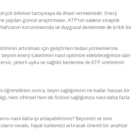
çok bilimsel tartışmaya da ilham vermektedir. Enerji
ine yapılan güncel araştırmalar, ATP’nin sadece sinaptik
 hafızanın korunmasında ve duygusal denetimde de kritik bi
iminin artırılması için geliştirilen tedavi yöntemlerine
beynin enerji tüketimini nasıl optimize edebileceğimize dair
zersiz, yeterli uyku ve sağlıklı beslenme ile ATP üretiminin
nı öğrendikten sonra, beyin sağlığımızın ne kadar hassas bir
gi, hem zihinsel hem de fiziksel sağlığımıza nasıl daha fazla
ını nasıl daha iyi anlayabilirsiniz? Beyninizi ve sinir
oruların cevabı, hayat kalitemizi artıracak önemli bir anahtar