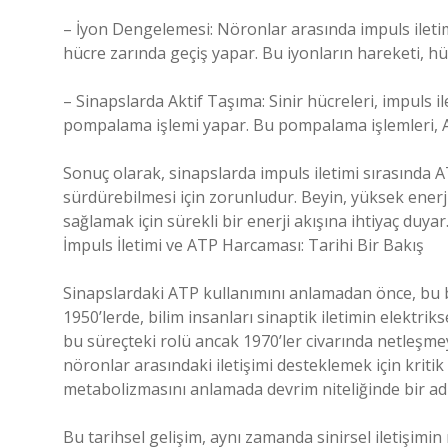
– İyon Dengelemesi: Nöronlar arasında impuls ileti
hücre zarında geçiş yapar. Bu iyonların hareketi, hü
– Sinapslarda Aktif Taşıma: Sinir hücreleri, impuls 
pompalama işlemi yapar. Bu pompalama işlemleri, A
Sonuç olarak, sinapslarda impuls iletimi sırasında 
sürdürebilmesi için zorunludur. Beyin, yüksek enerji
sağlamak için sürekli bir enerji akışına ihtiyaç duyar
İmpuls İletimi ve ATP Harcaması: Tarihi Bir Bakış
Sinapslardaki ATP kullanımını anlamadan önce, bu bil
1950’lerde, bilim insanları sinaptik iletimin elektri
bu süreçteki rolü ancak 1970’ler civarında netleşm
nöronlar arasındaki iletişimi desteklemek için kriti
metabolizmasını anlamada devrim niteliğinde bir ad
Bu tarihsel gelişim, aynı zamanda sinirsel iletişimi