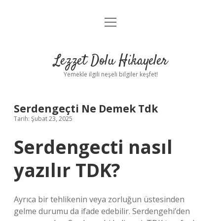
menüyü
Anasayfa
aç
Gizlilik Politikası
Lezzet Dolu Hikayeler
Yasal Uyarı
Yemekle ilgili neşeli bilgiler keşfet!
Hakkımızda
Serdengeçti Ne Demek Tdk
Tarih: Şubat 23, 2025
Serdengecti nasıl
yazılır TDK?
Ayrıca bir tehlikenin veya zorluğun üstesinden
gelme durumu da ifade edebilir. Serdengehi’den