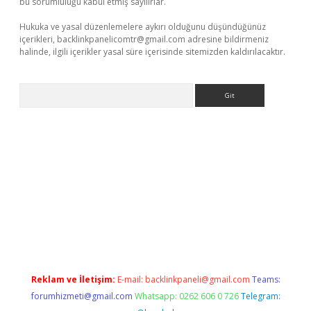
bu sorumluluğu kabul etmiş sayılırlar.
Hukuka ve yasal düzenlemelere aykırı olduğunu düşündüğünüz
içerikleri,
backlinkpanelicomtr@gmail.com
adresine bildirmeniz
halinde, ilgili içerikler yasal süre içerisinde sitemizden kaldırılacaktır.
Arama
riş
Reklam ve İletişim:
E-mail:
backlinkpaneli@gmail.com
Teams:
forumhizmeti@gmail.com
Whatsapp: 0262 606 0 726
Telegram: