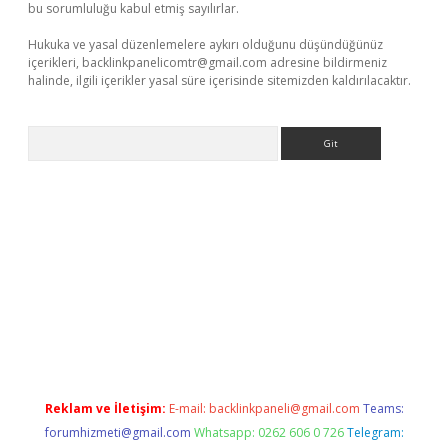
bu sorumluluğu kabul etmiş sayılırlar.
Hukuka ve yasal düzenlemelere aykırı olduğunu düşündüğünüz
içerikleri,
backlinkpanelicomtr@gmail.com
adresine bildirmeniz
halinde, ilgili içerikler yasal süre içerisinde sitemizden kaldırılacaktır.
Arama
ş
Reklam ve İletişim:
E-mail:
backlinkpaneli@gmail.com
Teams:
forumhizmeti@gmail.com
Whatsapp: 0262 606 0 726
Telegram: