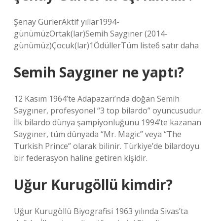
Şenay GürlerAktif yıllar1994-
günümüzOrtak(lar)Semih Saygıner (2014-
günümüz)Çocuk(lar)1ÖdüllerTüm liste6 satır daha
Semih Saygıner ne yaptı?
12 Kasım 1964’te Adapazarı’nda doğan Semih
Saygıner, profesyonel “3 top bilardo” oyuncusudur.
İlk bilardo dünya şampiyonluğunu 1994’te kazanan
Saygıner, tüm dünyada “Mr. Magic” veya “The
Turkish Prince” olarak bilinir. Türkiye’de bilardoyu
bir federasyon haline getiren kişidir.
Uğur Kurugöllü kimdir?
Uğur Kurugöllü Biyografisi 1963 yılında Sivas’ta