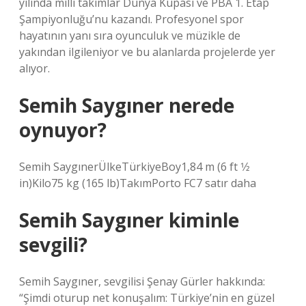
yılında milli takımlar Dünya Kupası ve PBA 1. Etap
Şampiyonluğu’nu kazandı. Profesyonel spor
hayatının yanı sıra oyunculuk ve müzikle de
yakından ilgileniyor ve bu alanlarda projelerde yer
alıyor.
Semih Saygıner nerede
oynuyor?
Semih SaygınerÜlkeTürkiyeBoy1,84 m (6 ft 1⁄2
in)Kilo75 kg (165 lb)TakımPorto FC7 satır daha
Semih Saygıner kiminle
sevgili?
Semih Saygıner, sevgilisi Şenay Gürler hakkında:
“Şimdi oturup net konuşalım: Türkiye’nin en güzel