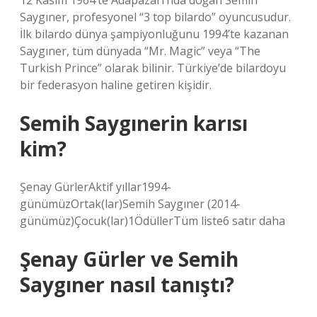
12 Kasım 1964’te Adapazarı’nda doğan Semih
Saygıner, profesyonel “3 top bilardo” oyuncusudur.
İlk bilardo dünya şampiyonluğunu 1994’te kazanan
Saygıner, tüm dünyada “Mr. Magic” veya “The
Turkish Prince” olarak bilinir. Türkiye’de bilardoyu
bir federasyon haline getiren kişidir.
Semih Saygınerin karısı
kim?
Şenay GürlerAktif yıllar1994-
günümüzOrtak(lar)Semih Saygıner (2014-
günümüz)Çocuk(lar)1ÖdüllerTüm liste6 satır daha
Şenay Gürler ve Semih
Saygıner nasıl tanıştı?