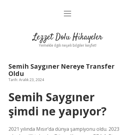
menüyü
Anasayfa
aç
Gizlilik Politikası
Lezzet Dolu Hikayeler
Yasal Uyarı
Yemekle ilgili neşeli bilgiler keşfet!
Hakkımızda
Semih Saygıner Nereye Transfer
Oldu
Tarih: Aralık 23, 2024
Semih Saygıner
şimdi ne yapıyor?
2021 yılında Mısır’da dünya şampiyonu oldu. 2023