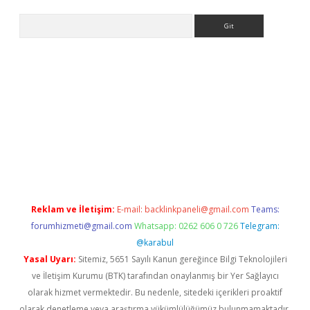
Arama
 giriş
Reklam ve İletişim:
E-mail:
backlinkpaneli@gmail.com
Teams:
forumhizmeti@gmail.com
Whatsapp: 0262 606 0 726
Telegram:
@karabul
Yasal Uyarı:
Sitemiz, 5651 Sayılı Kanun gereğince Bilgi Teknolojileri
ve İletişim Kurumu (BTK) tarafından onaylanmış bir Yer Sağlayıcı
olarak hizmet vermektedir. Bu nedenle, sitedeki içerikleri proaktif
olarak denetleme veya araştırma yükümlülüğümüz bulunmamaktadır.