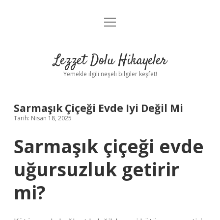
menüyü
Anasayfa
aç
Gizlilik Politikası
Lezzet Dolu Hikayeler
Yasal Uyarı
Yemekle ilgili neşeli bilgiler keşfet!
Hakkımızda
Sarmaşık Çiçeği Evde Iyi Değil Mi
Tarih: Nisan 18, 2025
Sarmaşık çiçeği evde
uğursuzluk getirir
mi?