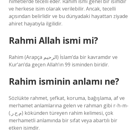
nimetlerde tecelli eder. Rahim ismi genel bir isimdir
ve herkese isim olarak verilebilir. Ancak, tecelli
açısından belirlidir ve bu dünyadaki hayattan ziyade
ahiret hayatıyla ilgilidir.
Rahmi Allah ismi mi?
Rahim (Arapça الرحيم) İslam’da bir kavramdır ve
Kur’an’da geçen Allah’ın 99 isminden biridir.
Rahim isminin anlamı ne?
Sözlükte rahmet, şefkat, koruma, bağışlama, af ve
merhamet anlamlarına gelen ve rahman gibi r-h-m-
(.م.ح.ر) kökünden türeyen rahim kelimesi, çok
merhametli anlamında bir sıfat veya abartılı bir
etken isimdir.