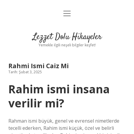
menüyü
Anasayfa
aç
Gizlilik Politikası
Lezzet Dolu Hikayeler
Yasal Uyarı
Yemekle ilgili neşeli bilgiler keşfet!
Hakkımızda
Rahmi Ismi Caiz Mi
Tarih: Şubat 3, 2025
Rahim ismi insana
verilir mi?
Rahman ismi büyük, genel ve evrensel nimetlerde
tecelli ederken, Rahim ismi küçük, özel ve belirli