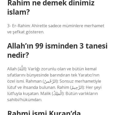
Rahim ne demek dinimiz
islam?
3- Er-Rahim: Ahirette sadece müminlere merhamet
ve şefkat gösteren.
Allah’ın 99 isminden 3 tanesi
nedir?
Allah (اللَّهُ): Varlığı zorunlu olan ve bütün kemal
sıfatlarını bünyesinde barındıran tek Yaratıcı’nın
özel ismi. Rahman (الرَّحْمنُ): Sonsuz merhametiyle
lütuf ve ihsanda bulunan. Rahim (الرَّحِيمُ): Her şeyi
lütfuyla kuşatan. Malik (الْمَلِكُ): Bütün varlıkların
sahibi/hükümdarı.
Rahmi ismi Kuran’da