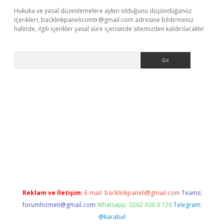
Hukuka ve yasal düzenlemelere aykırı olduğunu düşündüğünüz
içerikleri,
backlinkpanelicomtr@gmail.com
adresine bildirmeniz
halinde, ilgili içerikler yasal süre içerisinde sitemizden kaldırılacaktır.
Arama
giriş
Reklam ve İletişim:
E-mail:
backlinkpaneli@gmail.com
Teams:
forumhizmeti@gmail.com
Whatsapp: 0262 606 0 726
Telegram:
@karabul