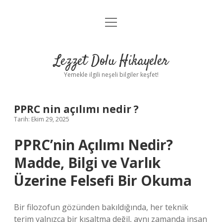
menüyü
Anasayfa
aç
Gizlilik Politikası
Lezzet Dolu Hikayeler
Yasal Uyarı
Yemekle ilgili neşeli bilgiler keşfet!
Hakkımızda
PPRC nin açılımı nedir ?
Tarih: Ekim 29, 2025
PPRC’nin Açılımı Nedir?
Madde, Bilgi ve Varlık
Üzerine Felsefi Bir Okuma
Bir filozofun gözünden bakıldığında, her teknik
terim yalnızca bir kısaltma değil, aynı zamanda insan