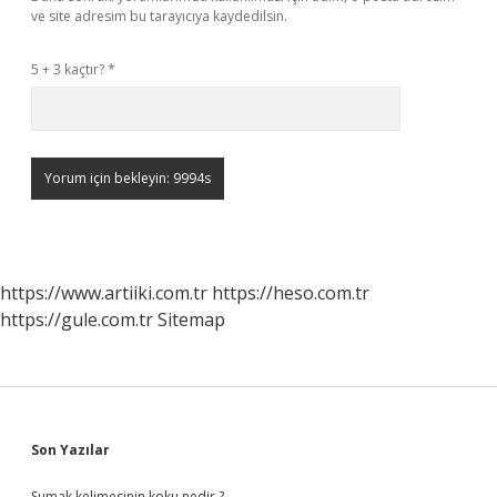
ve site adresim bu tarayıcıya kaydedilsin.
5 + 3 kaçtır?
*
https://www.artiiki.com.tr
https://heso.com.tr
https://gule.com.tr
Sitemap
Sidebar
Son Yazılar
Sumak kelimesinin koku nedir ?