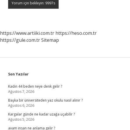
https://www.artiiki.com.tr
https://heso.com.tr
https://gule.com.tr
Sitemap
Sidebar
Son Yazılar
Kadın 44 beden neye denk gelir ?
Ağustos 7, 2026
Başka bir üniversiteden yaz okulu nasıl alınır ?
Ağustos 6, 2026
Kargalar günde ne kadar uzağa uçabilir ?
Ağustos 5, 2026
avam insan ne anlama gelir ?