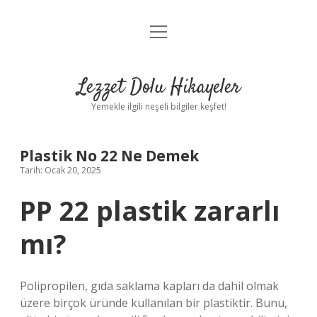
menüyü
Anasayfa
aç
Gizlilik Politikası
Lezzet Dolu Hikayeler
Yasal Uyarı
Yemekle ilgili neşeli bilgiler keşfet!
Hakkımızda
Plastik No 22 Ne Demek
Tarih: Ocak 20, 2025
PP 22 plastik zararlı
mı?
Polipropilen, gıda saklama kapları da dahil olmak
üzere birçok üründe kullanılan bir plastiktir. Bunu,