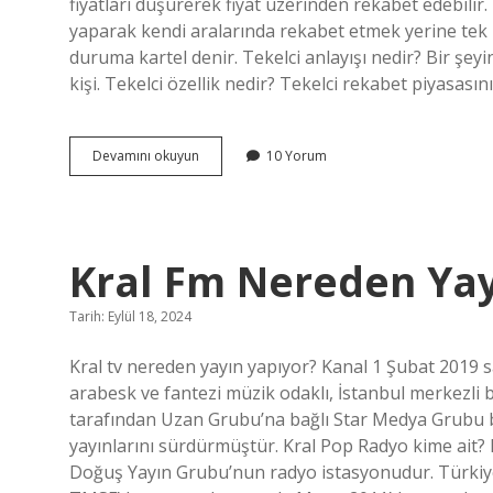
fiyatları düşürerek fiyat üzerinden rekabet edebilir
yaparak kendi aralarında rekabet etmek yerine tek bi
duruma kartel denir. Tekelci anlayışı nedir? Bir şey
kişi. Tekelci özellik nedir? Tekelci rekabet piyasası
Tekelci
Devamını okuyun
10 Yorum
Birlik
Ne
Demek
Kral Fm Nereden Yay
Tarih: Eylül 18, 2024
Kral tv nereden yayın yapıyor? Kanal 1 Şubat 2019 s
arabesk ve fantezi müzik odaklı, İstanbul merkezli 
tarafından Uzan Grubu’na bağlı Star Medya Grubu 
yayınlarını sürdürmüştür. Kral Pop Radyo kime ait?
Doğuş Yayın Grubu’nun radyo istasyonudur. Türkiye