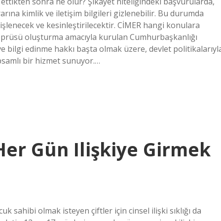
 ettikten sonra ne olur? Şikayet niteliğindeki başvurularda,
na kimlik ve iletişim bilgileri gizlenebilir. Bu durumda
k işlenecek ve kesinleştirilecektir. CİMER hangi konulara
m köprüsü oluşturma amacıyla kurulan Cumhurbaşkanlığı
ve bilgi edinme hakkı başta olmak üzere, devlet politikalarıyl
apsamlı bir hizmet sunuyor.…
Her Gün Ilişkiye Girmek
k sahibi olmak isteyen çiftler için cinsel ilişki sıklığı da