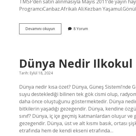
TMSF’den satın alınmasıyla Mayıs 2011’de yayın haya
ProgramcıCanbaz.Afrikalı Ali.Kezban Yaşamul.Gön
Kral
Devamını okuyun
8 Yorum
Fm
Nereden
Yayın
Yapıyor
Dünya Nedir Ilkokul
Tarih: Eylül 18, 2024
Dünya nedir kısa özet? Dünya, Güneş Sistemi’nde G
suyu desteklediği bilinen tek gök cismi olup, radyom
daha önce oluştuğunu göstermektedir. Dünya nedir 2
bitkilerin yaşadığı gezegendir. Dünya, kendine özgü
sınıf? Dünya, iç içe geçmiş katmanlardan oluşur ve
gezegendir. Dünya, üst ve alt kısmı basık, ortası ş
etrafında hem de kendi ekseni etrafında…