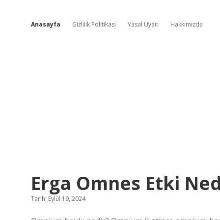
Anasayfa
Gizlilik Politikası
Yasal Uyarı
Hakkımızda
Lezzet
Erga Omnes Etki Ned
Dolu
Tarih: Eylül 19, 2024
Hikayeler