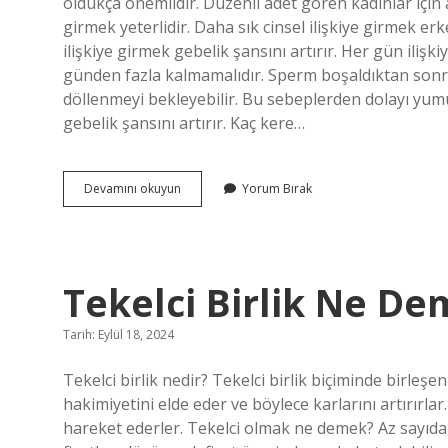
oldukça önemlidir. Düzenli adet gören kadınlar için ad
girmek yeterlidir. Daha sık cinsel ilişkiye girmek er
ilişkiye girmek gebelik şansını artırır. Her gün ilişk
günden fazla kalmamalıdır. Sperm boşaldıktan sonra
döllenmeyi bekleyebilir. Bu sebeplerden dolayı yumur
gebelik şansını artırır. Kaç kere…
Hamile
Devamını okuyun
Yorum Bırak
Kalmak
Için
Her
Gün
Ilişkiye
Tekelci Birlik Ne D
Girmek
Gerekir
Mi
Tarih: Eylül 18, 2024
Tekelci birlik nedir? Tekelci birlik biçiminde birleş
hakimiyetini elde eder ve böylece karlarını artırırla
hareket ederler. Tekelci olmak ne demek? Az sayıda 