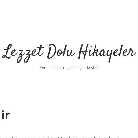
Lezzet Dolu Hikayeler
Yemekle ilgili neşeli bilgiler keşfet!
ir