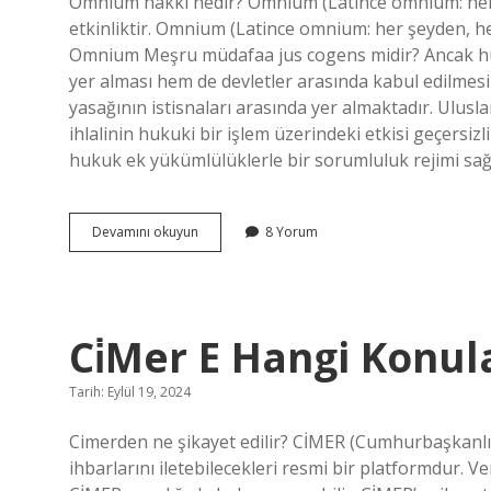
Omnium hakkı nedir? Omnium (Latince omnium: her şey
Yazılar
etkinliktir. Omnium (Latince omnium: her şeyden, her şe
Omnium Meşru müdafaa jus cogens midir? Ancak h
yer alması hem de devletler arasında kabul edilmes
yasağının istisnaları arasında yer almaktadır. Ulus
ihlalinin hukuki bir işlem üzerindeki etkisi geçersizl
hukuk ek yükümlülüklerle bir sorumluluk rejimi sağ
Erga
Devamını okuyun
8 Yorum
Omnes
Etki
Nedir
Ci̇Mer E Hangi Konula
Tarih: Eylül 19, 2024
Cimerden ne şikayet edilir? CİMER (Cumhurbaşkanlığı 
ihbarlarını iletebilecekleri resmi bir platformdur. 