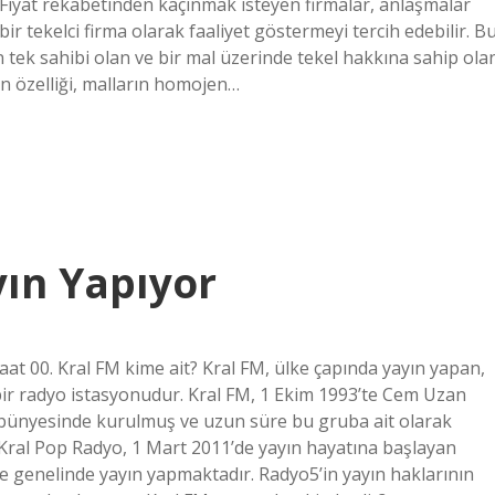
. Fiyat rekabetinden kaçınmak isteyen firmalar, anlaşmalar
r tekelci firma olarak faaliyet göstermeyi tercih edebilir. B
in tek sahibi olan ve bir mal üzerinde tekel hakkına sahip ola
nın özelliği, malların homojen…
ın Yapıyor
aat 00. Kral FM kime ait? Kral FM, ülke çapında yayın yapan,
bir radyo istasyonudur. Kral FM, 1 Ekim 1993’te Cem Uzan
bünyesinde kurulmuş ve uzun süre bu gruba ait olarak
 Kral Pop Radyo, 1 Mart 2011’de yayın hayatına başlayan
 genelinde yayın yapmaktadır. Radyo5’in yayın haklarının