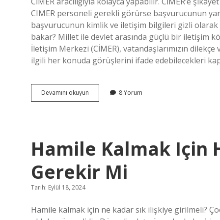
CİMER aracılığıyla kolayca yapabilir. CİMER’e şikayet
CIMER personeli gerekli görürse başvurucunun yararı
başvurucunun kimlik ve iletişim bilgileri gizli olara
bakar? Millet ile devlet arasında güçlü bir iletişi
İletişim Merkezi (CİMER), vatandaşlarımızın dilekçe 
ilgili her konuda görüşlerini ifade edebilecekleri k
Ci̇Mer
Devamını okuyun
8 Yorum
E
Hangi
Konularda
Şikayet
Edilir
Hamile Kalmak Için 
Gerekir Mi
Tarih: Eylül 18, 2024
Hamile kalmak için ne kadar sık ilişkiye girilmeli? Çocu