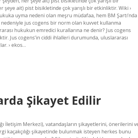
den, her şeye ait) pist bisikletinde çok yarışlı bir
ye ait) pist bisikletinde çok yarışlı bir etkinliktir. Wiki ›
ukuka uyma nedeni olan meşru müdafaa, hem BM Şartı’nda
i nedeniyle jus cogens bir norm olan kuvvet kullanma
lararası hukukun emredici kurallarına ne denir? Jus cogens
iktir. Jus cogens’in ciddi ihlalleri durumunda, uluslararası
lar. › ekos…
rda Şikayet Edilir
İletişim Merkezi), vatandaşların şikayetlerini, önerilerini v
Vergi kaçakçılığı şikayetinde bulunmak isteyen herkes bunu