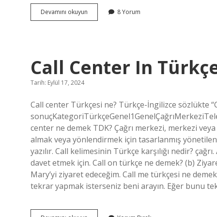
Çıkık
Devamını okuyun
8 Yorum
Ağrı
Yapar
Mı
Call Center In Türkçe
Tarih: Eylül 17, 2024
Call center Türkçesi ne? Türkçe-İngilizce sözlükte “C
sonuçKategoriTürkçeGenel1GenelÇağrıMerkeziTele
center ne demek TDK? Çağrı merkezi, merkezi veya u
almak veya yönlendirmek için tasarlanmış yönetilen bir
yazılır. Call kelimesinin Türkçe karşılığı nedir? çağr
davet etmek için. Call on türkçe ne demek? (b) Ziyar
Mary’yi ziyaret edeceğim. Call me türkçesi ne dem
tekrar yapmak isterseniz beni arayın. Eğer bunu t