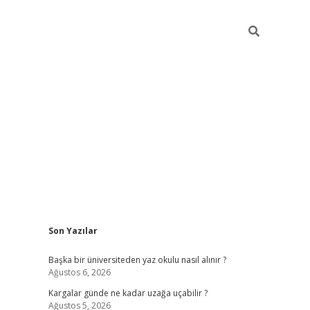
Sidebar
Son Yazılar
ilbet giriş
Başka bir üniversiteden yaz okulu nasıl alınır ?
Ağustos 6, 2026
Kargalar günde ne kadar uzağa uçabilir ?
Ağustos 5, 2026