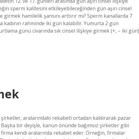
etin 12. ve 17. günleri arasında gün aşırı cinsel ilişkiye
keğin sperm kalitesini etkileyebileceğinden gün aşırı cinsel
iye girmek hamilelik şansını arttırır mı? Sperm kanallarda 7
 kadının rahminde iki gün kalabilir. Yumurta 2 gün
tlama günü civarında sık cinsel ilişkiye girmek (+, – iki gün
emek
en şirketler, aralarındaki rekabeti ortadan kaldırarak pazar
r. Başka bir deyişle, kanun önünde bağımsız şirketler gibi
firma kendi aralarında rekabet eder. Örneğin, firmalar