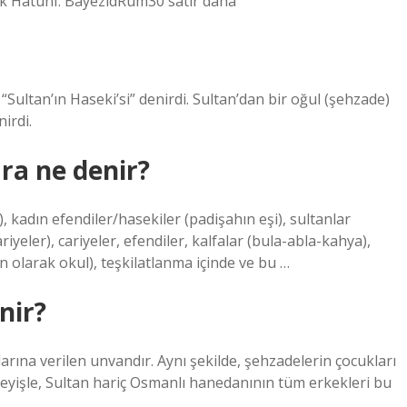
 HatunI. BayezidRum30 satır daha
Sultan’ın Haseki’si” denirdi. Sultan’dan bir oğul (şehzade)
irdi.
ra ne denir?
, kadın efendiler/hasekiler (padişahın eşi), sultanlar
riyeler), cariyeler, efendiler, kalfalar (bula-abla-kahya),
n olarak okul), teşkilatlanma içinde ve bu …
nir?
rına verilen unvandır. Aynı şekilde, şehzadelerin çocukları
 deyişle, Sultan hariç Osmanlı hanedanının tüm erkekleri bu