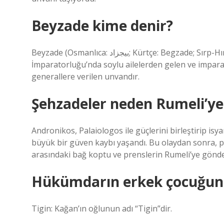
Beyzade kime denir?
Beyzade (Osmanlıca: بيجزاد; Kürtçe: Begzade; Sırp-Hırvatça: Begzadići; Romence: Beizadea), Osmanlı
İmparatorluğu’nda soylu ailelerden gelen ve imparat
generallere verilen unvandır.
Şehzadeler neden Rumeli’ye
Andronikos, Palaiologos ile güçlerini birleştirip is
büyük bir güven kaybı yaşandı. Bu olaydan sonra, pr
arasındaki bağ koptu ve prenslerin Rumeli’ye gönde
Hükümdarın erkek çocuğuna 
Tigin: Kağan’ın oğlunun adı “Tigin”dir.