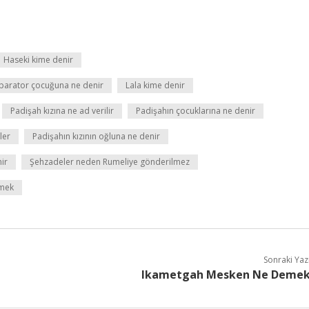
Haseki kime denir
parator çocuğuna ne denir
Lala kime denir
Padişah kızına ne ad verilir
Padişahın çocuklarına ne denir
ler
Padişahın kızının oğluna ne denir
ir
Şehzadeler neden Rumeliye gönderilmez
emek
Sonraki Yaz
Ikametgah Mesken Ne Deme