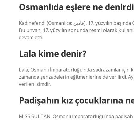
Osmanlıda eşlere ne denirdi
Kadınefendi (Osmanlıca: قادین), 17. yüzyılın başında Osmanlı İmparatorluğu Sultanının dört eşine verilen unvandı.
Bu unvan, 17. yüzyılın sonunda resmi olarak kullanıl
devam etti.
Lala kime denir?
Lala, Osmanlı İmparatorluğu’nda sadrazamlar için kul
zamanda şehzadelerin eğitmenlerine de verilirdi. Ayr
verilen isimdir.
Padişahın kız çocuklarına ne
MISS SULTAN. Osmanlı İmparatorluğu’nda padişah ve