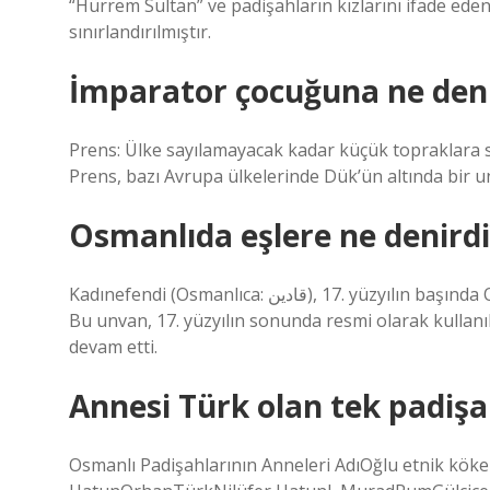
“Hürrem Sultan” ve padişahların kızlarını ifade eden 
sınırlandırılmıştır.
İmparator çocuğuna ne den
Prens: Ülke sayılamayacak kadar küçük topraklara s
Prens, bazı Avrupa ülkelerinde Dük’ün altında bir u
Osmanlıda eşlere ne denirdi
Kadınefendi (Osmanlıca: قادین), 17. yüzyılın başında Osmanlı İmparatorluğu Sultanının dört eşine verilen unvandı.
Bu unvan, 17. yüzyılın sonunda resmi olarak kullanıl
devam etti.
Annesi Türk olan tek padişa
Osmanlı Padişahlarının Anneleri AdıOğlu etnik kö