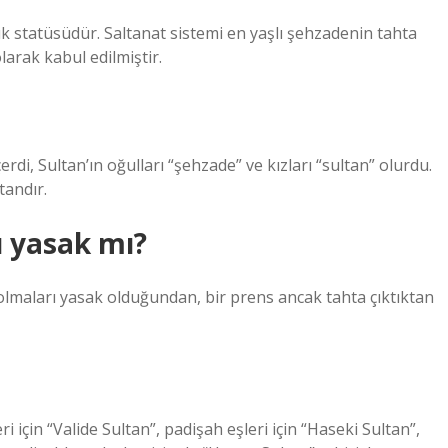
lık statüsüdür. Saltanat sistemi en yaşlı şehzadenin tahta
larak kabul edilmiştir.
di, Sultan’ın oğulları “şehzade” ve kızları “sultan” olurdu.
tandır.
 yasak mı?
olmaları yasak olduğundan, bir prens ancak tahta çıktıktan
 için “Valide Sultan”, padişah eşleri için “Haseki Sultan”,