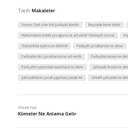
Tarih:
Makaleler
Annesi Türk olan tek padişah kimdir
Beyzade kime denir
Hükümdarın erkek çocuğuna ne ad verilir İslamiyet öncesi
İm
Osmanlıda eşlere ne denirdi
Padişah çocuklarına ne denir
Padişahın kız çocuklarına ne ad verilir
Padişahın kızına ne der
Padişahın yanındaki kadınlara ne denir
Şehzade kızına ne den
Şehzadelerin çocuk yapması yasak mı
Veliaht şehzade ne d
Önceki Yazı
Kümeler Ne Anlama Gelir