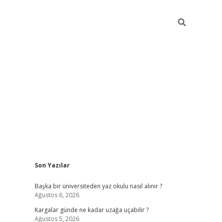
Sidebar
Son Yazılar
ilbet giriş
Başka bir üniversiteden yaz okulu nasıl alınır ?
Ağustos 6, 2026
Kargalar günde ne kadar uzağa uçabilir ?
Ağustos 5, 2026