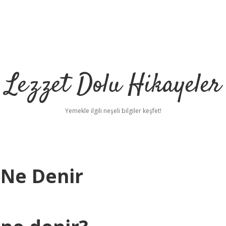
Lezzet Dolu Hikayeler
Yemekle ilgili neşeli bilgiler keşfet!
 Ne Denir