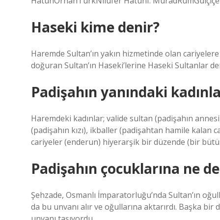
HatunOrhanTürkNilüfer HatunI. MuradRumGülçiçek
Haseki kime denir?
Haremde Sultan’ın yakın hizmetinde olan cariyelere “
doğuran Sultan’ın Haseki’lerine Haseki Sultanlar den
Padişahın yanındaki kadınla
Haremdeki kadınlar; valide sultan (padişahın annesi)
(padişahın kızı), ikballer (padişahtan hamile kalan ca
cariyeler (enderun) hiyerarşik bir düzende (bir bütü
Padişahın çocuklarına ne de
Şehzade, Osmanlı İmparatorluğu’nda Sultan’ın oğulla
da bu unvanı alır ve oğullarına aktarırdı. Başka bir
unvanı taşıyordu.