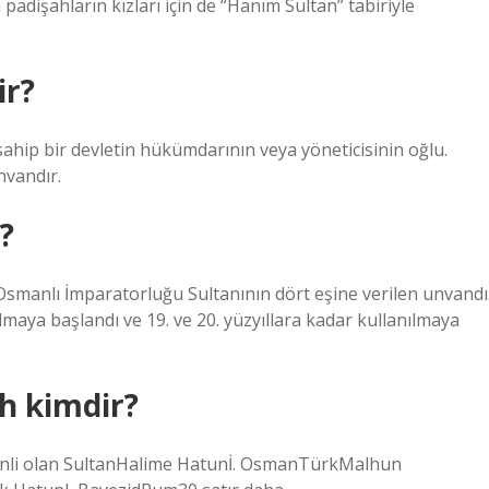
padişahların kızları için de “Hanım Sultan” tabiriyle
ir?
ahip bir devletin hükümdarının veya yöneticisinin oğlu.
nvandır.
?
maya başlandı ve 19. ve 20. yüzyıllara kadar kullanılmaya
h kimdir?
kenli olan SultanHalime Hatunİ. OsmanTürkMalhun