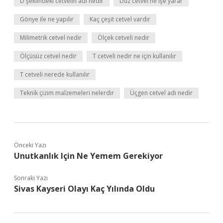
D şeklindeki cetvelin adı nedir
Düz cetvel ne işe yarar
Gönye ile ne yapılır
Kaç çeşit cetvel vardır
Milimetrik cetvel nedir
Ölçek cetveli nedir
Ölçüsüz cetvel nedir
T cetveli nedir ne için kullanılır
T cetveli nerede kullanılır
Teknik çizim malzemeleri nelerdir
Üçgen cetvel adı nedir
Önceki Yazı
Unutkanlık Için Ne Yemem Gerekiyor
Sonraki Yazı
Sivas Kayseri Olayı Kaç Yılında Oldu