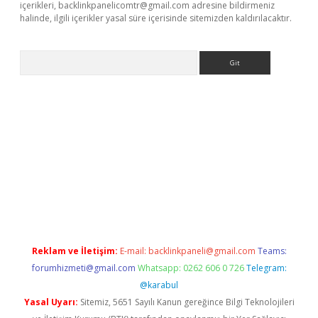
içerikleri,
backlinkpanelicomtr@gmail.com
adresine bildirmeniz
halinde, ilgili içerikler yasal süre içerisinde sitemizden kaldırılacaktır.
Arama
riş
Reklam ve İletişim:
E-mail:
backlinkpaneli@gmail.com
Teams:
forumhizmeti@gmail.com
Whatsapp: 0262 606 0 726
Telegram:
@karabul
Yasal Uyarı:
Sitemiz, 5651 Sayılı Kanun gereğince Bilgi Teknolojileri