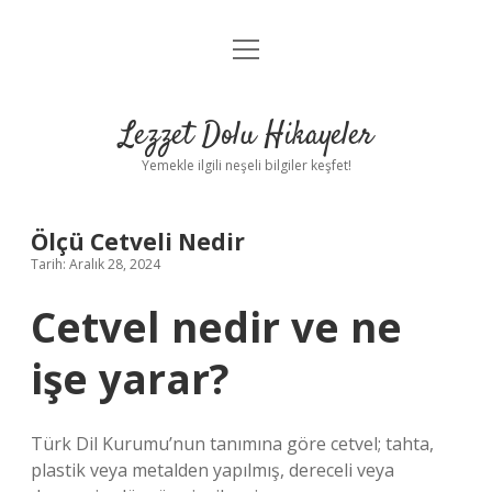
menüyü
Anasayfa
aç
Gizlilik Politikası
Lezzet Dolu Hikayeler
Yasal Uyarı
Yemekle ilgili neşeli bilgiler keşfet!
Hakkımızda
Ölçü Cetveli Nedir
Tarih: Aralık 28, 2024
Cetvel nedir ve ne
işe yarar?
Türk Dil Kurumu’nun tanımına göre cetvel; tahta,
plastik veya metalden yapılmış, dereceli veya