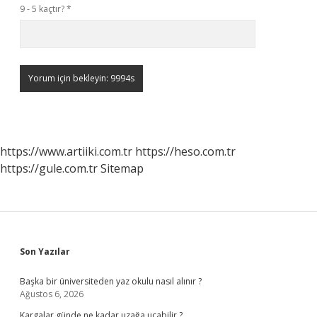
9 - 5 kaçtır?
*
https://www.artiiki.com.tr
https://heso.com.tr
https://gule.com.tr
Sitemap
Sidebar
Son Yazılar
Başka bir üniversiteden yaz okulu nasıl alınır ?
Ağustos 6, 2026
Kargalar günde ne kadar uzağa uçabilir ?