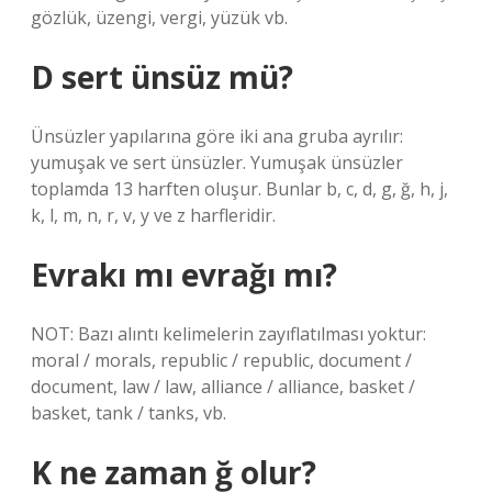
gözlük, üzengi, vergi, yüzük vb.
D sert ünsüz mü?
Ünsüzler yapılarına göre iki ana gruba ayrılır:
yumuşak ve sert ünsüzler. Yumuşak ünsüzler
toplamda 13 harften oluşur. Bunlar b, c, d, g, ğ, h, j,
k, l, m, n, r, v, y ve z harfleridir.
Evrakı mı evrağı mı?
NOT: Bazı alıntı kelimelerin zayıflatılması yoktur:
moral / morals, republic / republic, document /
document, law / law, alliance / alliance, basket /
basket, tank / tanks, vb.
K ne zaman ğ olur?