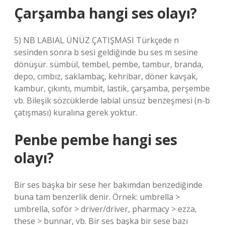
Çarşamba hangi ses olayı?
5) NB LABIAL ÜNÜZ ÇATIŞMASI Türkçede n
sesinden sonra b sesi geldiğinde bu ses m sesine
dönüşür. sümbül, tembel, pembe, tambur, branda,
depo, cımbız, saklambaç, kehribar, döner kavşak,
kambur, çıkıntı, mumbit, lastik, çarşamba, perşembe
vb. Bileşik sözcüklerde labial ünsüz benzeşmesi (n-b
çatışması) kuralına gerek yoktur.
Penbe pembe hangi ses
olayı?
Bir ses başka bir sese her bakımdan benzediğinde
buna tam benzerlik denir. Örnek: umbrella >
umbrella, soför > driver/driver, pharmacy > ezza,
these > bunnar, vb. Bir ses başka bir sese bazı