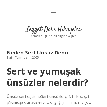
menüyü
Anasayfa
aç
Gizlilik Politikası
Lezzet Dolu Hikayeler
Yasal Uyarı
Yemekle ilgili neşeli bilgiler keşfet!
Hakkımızda
Neden Sert Ünsüz Denir
Tarih: Temmuz 11, 2025
Sert ve yumuşak
ünsüzler nelerdir?
Ünsüz sertleştirmeSert ünsüzlerç, f, h, k, s, ş, t,
pYumuşak ünsüzlerb, c, d, g, ğ, j, l, m, n, r, v, y, z