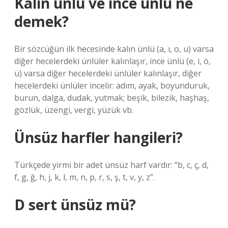
Kalın ünlü ve ince ünlü ne
demek?
Bir sözcüğün ilk hecesinde kalın ünlü (a, ı, o, u) varsa
diğer hecelerdeki ünlüler kalınlaşır, ince ünlü (e, i, ö,
ü) varsa diğer hecelerdeki ünlüler kalınlaşır, diğer
hecelerdeki ünlüler incelir: adım, ayak, boyunduruk,
burun, dalga, dudak, yutmak; beşik, bilezik, haşhaş,
gözlük, üzengi, vergi, yüzük vb.
Ünsüz harfler hangileri?
Türkçede yirmi bir adet ünsüz harf vardır: “b, c, ç, d,
f, g, ğ, h, j, k, l, m, n, p, r, s, ş, t, v, y, z”.
D sert ünsüz mü?