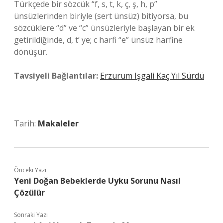
Türkçede bir sözcük “f, s, t, k, ç, ş, h, p”
ünsüzlerinden biriyle (sert ünsüz) bitiyorsa, bu
sözcüklere “d” ve “c” ünsüzleriyle başlayan bir ek
getirildiğinde, d, t’ ye; c harfi “e” ünsüz harfine
dönüşür.
Tavsiyeli Bağlantılar:
Erzurum Işgali Kaç Yıl Sürdü
Tarih:
Makaleler
Önceki Yazı
Yeni Doğan Bebeklerde Uyku Sorunu Nasıl
Çözülür
Sonraki Yazı