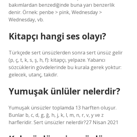
bakımlardan benzediğinde buna yarı benzerlik
denir. Örnek: penbe > pink, Wednesday >
Wednesday, vb.
Kitapçı hangi ses olayı?
Türkçede sert ünsüzlerden sonra sert ünsüz gelir
(p, ç, t, k, s, ş, h, f): kitapçı, yelpaze. Yabancı
sözcüklerin gövdelerinde bu kurala gerek yoktur:
gelecek, utanç, takdir.
Yumuşak ünlüler nelerdir?
Yumuşak ünsüzler toplamda 13 harften oluşur.
Bunlar b, c, d, g, ğ, h, j, k, l, m, n, r, v, y ve z
harfleridir. Sert ünsüzler nelerdir?27 Nisan 2021