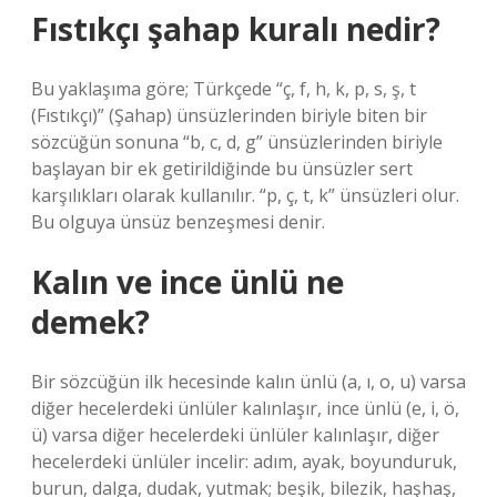
Fıstıkçı şahap kuralı nedir?
Bu yaklaşıma göre; Türkçede “ç, f, h, k, p, s, ş, t
(Fıstıkçı)” (Şahap) ünsüzlerinden biriyle biten bir
sözcüğün sonuna “b, c, d, g” ünsüzlerinden biriyle
başlayan bir ek getirildiğinde bu ünsüzler sert
karşılıkları olarak kullanılır. “p, ç, t, k” ünsüzleri olur.
Bu olguya ünsüz benzeşmesi denir.
Kalın ve ince ünlü ne
demek?
Bir sözcüğün ilk hecesinde kalın ünlü (a, ı, o, u) varsa
diğer hecelerdeki ünlüler kalınlaşır, ince ünlü (e, i, ö,
ü) varsa diğer hecelerdeki ünlüler kalınlaşır, diğer
hecelerdeki ünlüler incelir: adım, ayak, boyunduruk,
burun, dalga, dudak, yutmak; beşik, bilezik, haşhaş,