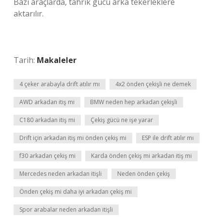
Bazı araçlarda, tahrik gücü arka tekerleklere
aktarılır.
Tarih:
Makaleler
4 çeker arabayla drift atılır mı
4x2 önden çekişli ne demek
AWD arkadan itiş mi
BMW neden hep arkadan çekişli
C180 arkadan itiş mi
Çekiş gücü ne işe yarar
Drift için arkadan itiş mi önden çekiş mi
ESP ile drift atılır mı
f30 arkadan çekiş mi
Karda önden çekiş mi arkadan itiş mi
Mercedes neden arkadan itişli
Neden önden çekiş
Önden çekiş mi daha iyi arkadan çekiş mi
Spor arabalar neden arkadan itişli