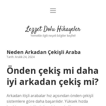
menüyü
Anasayfa
aç
Gizlilik Politikası
Lezzet Dolu Hikayeler
Yasal Uyarı
Yemekle ilgili neşeli bilgiler keşfet!
Hakkımızda
Neden Arkadan Çekişli Araba
Tarih: Aralık 24, 2024
Önden çekiş mi daha
iyi arkadan çekiş mi?
Arkadan itişli arabalar hız açısından önden çekişli
sistemlere göre daha başarılıdır. Yüksek hızda