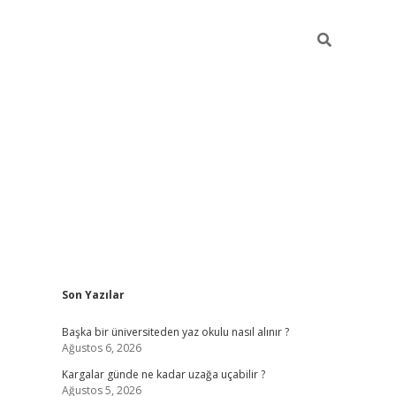
Sidebar
Son Yazılar
ilbet giriş
Başka bir üniversiteden yaz okulu nasıl alınır ?
Ağustos 6, 2026
Kargalar günde ne kadar uzağa uçabilir ?
Ağustos 5, 2026