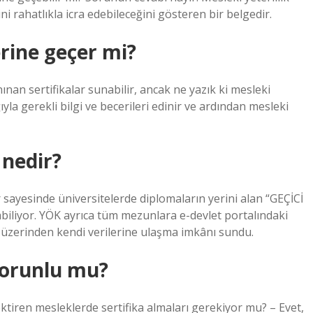
ini rahatlıkla icra edebileceğini gösteren bir belgedir.
rine geçer mi?
an sertifikalar sunabilir, ancak ne yazık ki mesleki
ıyla gerekli bilgi ve becerileri edinir ve ardından mesleki
 nedir?
yesinde üniversitelerde diplomaların yerini alan “GEÇİCİ
iliyor. YÖK ayrıca tüm mezunlara e-devlet portalındaki
üzerinden kendi verilerine ulaşma imkânı sundu.
zorunlu mu?
tiren mesleklerde sertifika almaları gerekiyor mu? – Evet,