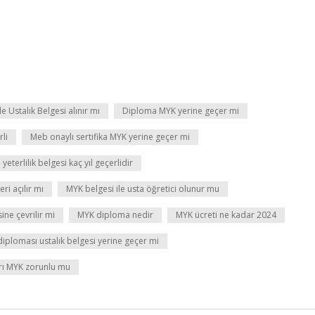
e Ustalık Belgesi alınır mı
Diploma MYK yerine geçer mi
li
Meb onaylı sertifika MYK yerine geçer mi
yeterlilik belgesi kaç yıl geçerlidir
eri açılır mı
MYK belgesi ile usta öğretici olunur mu
ine çevrilir mi
MYK diploma nedir
MYK ücreti ne kadar 2024
diploması ustalık belgesi yerine geçer mi
rı MYK zorunlu mu