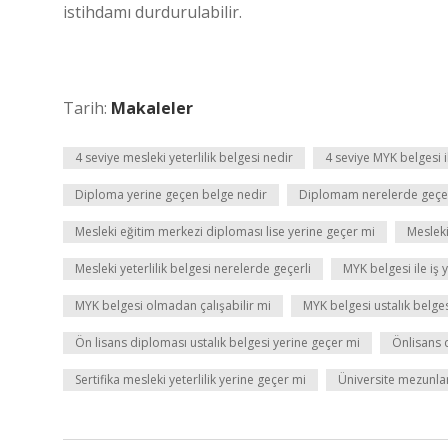
istihdamı durdurulabilir.
Tarih:
Makaleler
4 seviye mesleki yeterlilik belgesi nedir
4 seviye MYK belgesi il
Diploma yerine geçen belge nedir
Diplomam nerelerde geçer
Mesleki eğitim merkezi diploması lise yerine geçer mi
Mesleki 
Mesleki yeterlilik belgesi nerelerde geçerli
MYK belgesi ile iş y
MYK belgesi olmadan çalışabilir mi
MYK belgesi ustalık belges
Ön lisans diploması ustalık belgesi yerine geçer mi
Önlisans 
Sertifika mesleki yeterlilik yerine geçer mi
Üniversite mezunla