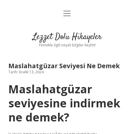
menüyü
Anasayfa
aç
Gizlilik Politikası
Lezzet Dolu Hikayeler
Yasal Uyarı
Yemekle ilgili neşeli bilgiler keşfet!
Hakkımızda
Maslahatgüzar Seviyesi Ne Demek
Tarih: Aralık 13, 2024
Maslahatgüzar
seviyesine indirmek
ne demek?