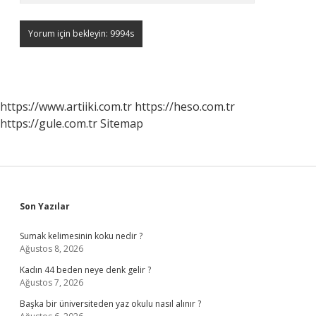
https://www.artiiki.com.tr
https://heso.com.tr
https://gule.com.tr
Sitemap
Sidebar
Son Yazılar
Sumak kelimesinin koku nedir ?
Ağustos 8, 2026
Kadın 44 beden neye denk gelir ?
Ağustos 7, 2026
Başka bir üniversiteden yaz okulu nasıl alınır ?