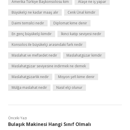
Amerika Türkiye Başkonsolosu kim
Ataşe ne iş yapar
Büyükelçi ne kadar maaş alır
Cenk Ünal kimdir
Daimi temsilci nedir
Diplomat kime denir
En genç büyükelçi kimdir
İkinci katip seviyesi nedir
Konsolos ile büyükelçi arasındaki fark nedir
Maslahat ve mefsedet nedir
Maslahatgüzar kimdir
Maslahatgüzar seviyesine indirmek ne demek
Maslahatgüzarlık nedir
Misyon şefi kime denir
Mülğa maslahat nedir
Nasıl elçi olunur
Önceki Yazı
Bulaşık Makinesi Hangi Sınıf Olmalı