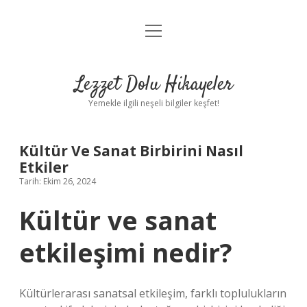
menüyü
Anasayfa
aç
Gizlilik Politikası
Lezzet Dolu Hikayeler
Yasal Uyarı
Yemekle ilgili neşeli bilgiler keşfet!
Hakkımızda
Kültür Ve Sanat Birbirini Nasıl
Etkiler
Tarih: Ekim 26, 2024
Kültür ve sanat
etkileşimi nedir?
Kültürlerarası sanatsal etkileşim, farklı toplulukların