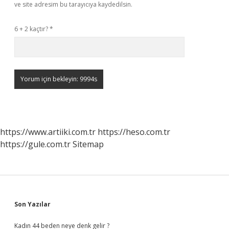
ve site adresim bu tarayıcıya kaydedilsin.
6 + 2 kaçtır?
*
https://www.artiiki.com.tr
https://heso.com.tr
https://gule.com.tr
Sitemap
Sidebar
Son Yazılar
Kadın 44 beden neye denk gelir ?