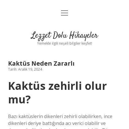
menüyü
Anasayfa
aç
Gizlilik Politikası
Lezzet Dolu Hikayeler
Yasal Uyarı
Yemekle ilgili neşeli bilgiler keşfet!
Hakkımızda
Kaktüs Neden Zararlı
Tarih: Aralık 19, 2024
Kaktüs zehirli olur
mu?
Bazı kaktüslerin dikenleri zehirli olabilirken, ince
dikenleri deriye battığında acı verici olabilir ve