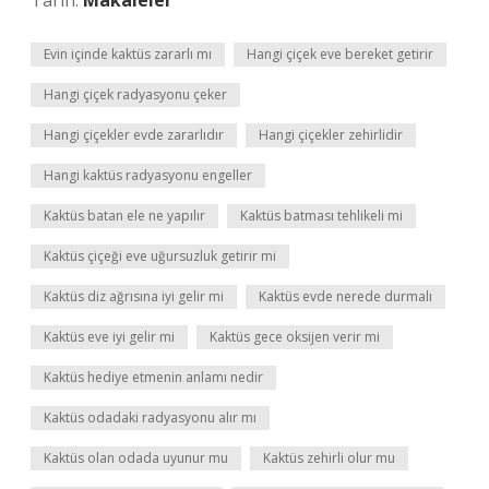
Tarih:
Makaleler
Evin içinde kaktüs zararlı mı
Hangi çiçek eve bereket getirir
Hangi çiçek radyasyonu çeker
Hangi çiçekler evde zararlıdır
Hangi çiçekler zehirlidir
Hangi kaktüs radyasyonu engeller
Kaktüs batan ele ne yapılır
Kaktüs batması tehlikeli mi
Kaktüs çiçeği eve uğursuzluk getirir mi
Kaktüs diz ağrısına iyi gelir mi
Kaktüs evde nerede durmalı
Kaktüs eve iyi gelir mi
Kaktüs gece oksijen verir mi
Kaktüs hediye etmenin anlamı nedir
Kaktüs odadaki radyasyonu alır mı
Kaktüs olan odada uyunur mu
Kaktüs zehirli olur mu