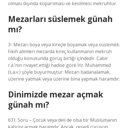
olması dışında koparılması ve kesilmesi mekruhtur.
Mezarları süslemek günah
mı?
3- Mezarı boya veya kireçle boyamak veya süslemek.
Fıkıh alimleri mezarda kireç kullanmanın mekruh
olduğu konusunda görüş birliği içindedir. Cabir
r.a.’nın rivayet ettiği hadise göre Hz. Muhammed
(s.a.v.) şöyle buyurmuştur: Mezarı badanalamak,
üzerine yatmak veya üzerine bina yapmak haramdır.
Dinimizde mezar açmak
günah mı?
631. Soru – Çocuk veya deli de olsa bir Müslümanın
kabrini açmak haramdır. Ancak, cesedi çürüyüp