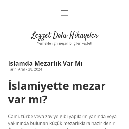
menüyü
Anasayfa
aç
Gizlilik Politikası
Lezzet Dolu Hikayeler
Yasal Uyarı
Yemekle ilgili neşeli bilgiler keşfet!
Hakkımızda
Islamda Mezarlık Var Mı
Tarih: Aralık 28, 2024
İslamiyette mezar
var mı?
Cami, türbe veya zaviye gibi yapıların yanında veya
yakınında bulunan küçük mezarlıklara hazir denir.