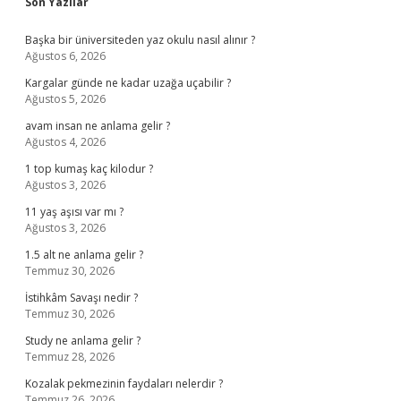
Sidebar
Son Yazılar
Başka bir üniversiteden yaz okulu nasıl alınır ?
Ağustos 6, 2026
Kargalar günde ne kadar uzağa uçabilir ?
Ağustos 5, 2026
avam insan ne anlama gelir ?
Ağustos 4, 2026
1 top kumaş kaç kilodur ?
Ağustos 3, 2026
11 yaş aşısı var mı ?
Ağustos 3, 2026
1.5 alt ne anlama gelir ?
Temmuz 30, 2026
İstihkâm Savaşı nedir ?
Temmuz 30, 2026
Study ne anlama gelir ?
Temmuz 28, 2026
Kozalak pekmezinin faydaları nelerdir ?
Temmuz 26, 2026