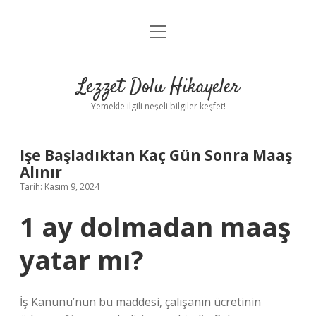
menüyü
Anasayfa
aç
Gizlilik Politikası
Lezzet Dolu Hikayeler
Yasal Uyarı
Yemekle ilgili neşeli bilgiler keşfet!
Hakkımızda
Işe Başladıktan Kaç Gün Sonra Maaş
Alınır
Tarih: Kasım 9, 2024
1 ay dolmadan maaş
yatar mı?
İş Kanunu’nun bu maddesi, çalışanın ücretinin