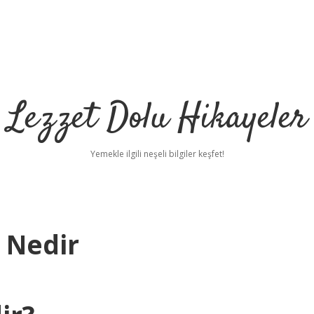
Lezzet Dolu Hikayeler
Yemekle ilgili neşeli bilgiler keşfet!
 Nedir