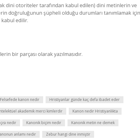
k dini otoriteler tarafından kabul edilen) dini metinlerin ve
nlerin doğruluğunun şüpheli olduğu durumları tanımlamak içi
kabul edilir.
erin bir parçası olarak yazılmasıdır.
Felsefede kanon nedir
Hristiyanlar günde kaç defa ibadet eder
ntelektüel akademik merci kimlerdir
Kanon nedir Hristiyanlıkta
çısı nedir
Kanonik biçim nedir
Kanonik metin ne demek
anonun anlamı nedir
Zebur hangi dine inmiştir