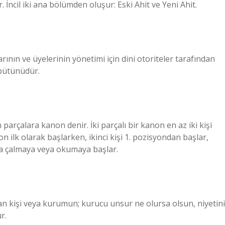
ir. İncil iki ana bölümden oluşur: Eski Ahit ve Yeni Ahit.
ının ve üyelerinin yönetimi için dini otoriteler tarafından
 bütünüdür.
n parçalara kanon denir. İki parçalı bir kanon en az iki kişi
on ilk olarak başlarken, ikinci kişi 1. pozisyondan başlar,
ına çalmaya veya okumaya başlar.
an kişi veya kurumun; kurucu unsur ne olursa olsun, niyetini
r.