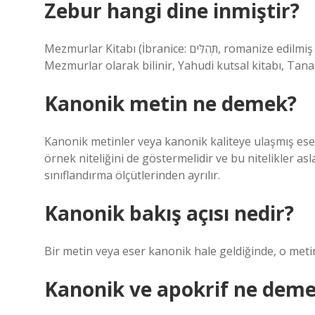
Zebur hangi dine inmiştir?
Mezmurlar Kitabı (İbranice: תְּהִלִּים‎, romanize edilmiş hali: Tehillim, tam anlamıyla “övgüler”), halk arasında
Mezmurlar olarak bilinir, Yahudi kutsal kitabı, Tanah
Kanonik metin ne demek?
Kanonik metinler veya kanonik kaliteye ulaşmış eserl
örnek niteliğini de göstermelidir ve bu nitelikler as
sınıflandırma ölçütlerinden ayrılır.
Kanonik bakış açısı nedir?
Bir metin veya eser kanonik hale geldiğinde, o met
Kanonik ve apokrif ne dem