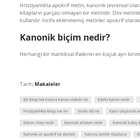
Hristiyanlıkta apokrif metin, kanonik (evrensel olara
kitapların parçası olmayan bir metindir. Dini meti
kullanılır. İncil’e eklenmemiş metinler apokrif olarak 
Kanonik biçim nedir?
Herhangi bir mantıksal ifadenin en küçük ayrı biriml
Tarih:
Makaleler
Bir kitap tek basina kanon olabilir mi
Edebi kanon nedir
Hristiyanlıkta kitap var mı
İncilin dili ne
Kano oluşturan e
Kanon olayı nedir
Kanonik anlatım nedir
Kanonik bakış a
Kanonik ve apokrif ne demek
Kanonu kimler oluşturur
K