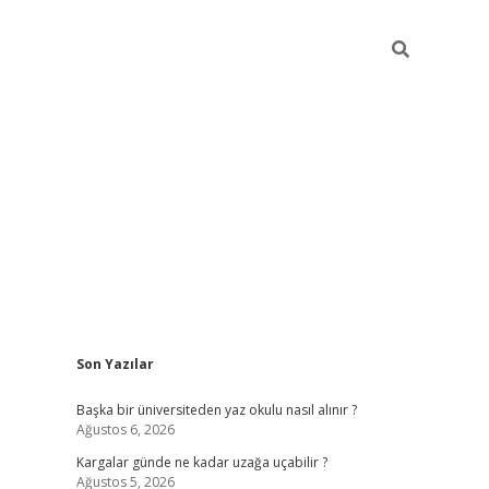
Sidebar
Son Yazılar
ilbet giriş
Başka bir üniversiteden yaz okulu nasıl alınır ?
Ağustos 6, 2026
Kargalar günde ne kadar uzağa uçabilir ?
Ağustos 5, 2026