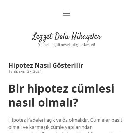
menüyü
Anasayfa
aç
Gizlilik Politikası
Lezzet Dolu Hikayeler
Yasal Uyarı
Yemekle ilgili neşeli bilgiler keşfet!
Hakkımızda
Hipotez Nasıl Gösterilir
Tarih: Ekim 27, 2024
Bir hipotez cümlesi
nasıl olmalı?
Hipotez ifadeleri açık ve öz olmalıdır. Cümleler basit
olmalı ve karmaşık cümle yapılarından