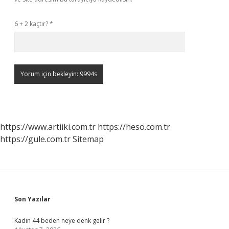
6 + 2 kaçtır?
*
https://www.artiiki.com.tr
https://heso.com.tr
https://gule.com.tr
Sitemap
Sidebar
Son Yazılar
Kadın 44 beden neye denk gelir ?