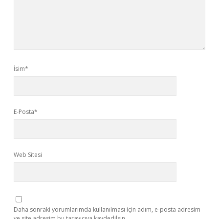
İsim*
E-Posta*
Web Sitesi
Daha sonraki yorumlarımda kullanılması için adım, e-posta adresim
ve site adresim bu tarayıcıya kaydedilsin.