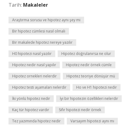
Tarih:
Makaleler
Araştırma sorusu ve hipotez aynı şey mi
Bir hipotez cümlesi nasıl olmalı
Bir makalede hipotez nereye yazılır
H0 hipotezi nasıl yazılır
Hipotez doğrulanırsa ne olur
Hipotez nedir nasıl yapılır
Hipotez nedir örnek cümle
Hipotez ornekleri nelerdir
Hipotez teoriye dönüşür mü
Hipotez testi aşamaları nelerdir
Ho ve H1 hipotezi nedir
İki yönlü hipotez nedir
İyi bir hipotezin özellikleri nelerdir
Kaç tür hipotez vardır
Sıfır hipotezi nedir örnek
Tez yazımında hipotez nedir
Varsayım hipotezi aynı mı