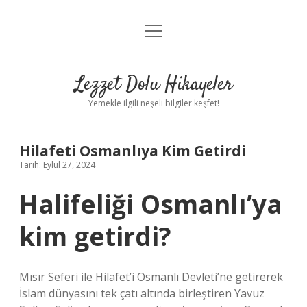
menüyü
Anasayfa
aç
Gizlilik Politikası
Lezzet Dolu Hikayeler
Yasal Uyarı
Yemekle ilgili neşeli bilgiler keşfet!
Hakkımızda
Hilafeti Osmanlıya Kim Getirdi
Tarih: Eylül 27, 2024
Halifeliği Osmanlı’ya
kim getirdi?
Mısır Seferi ile Hilafet’i Osmanlı Devleti’ne getirerek
İslam dünyasını tek çatı altında birleştiren Yavuz