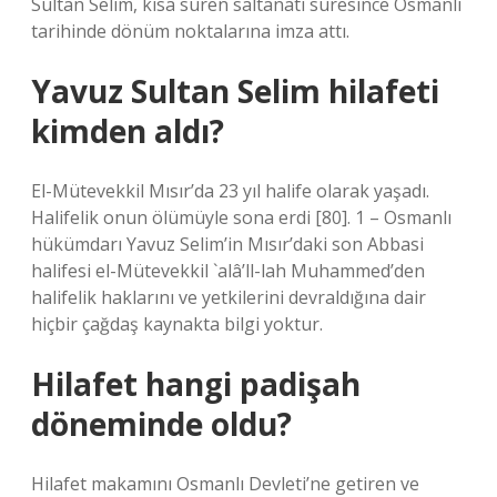
Sultan Selim, kısa süren saltanatı süresince Osmanlı
tarihinde dönüm noktalarına imza attı.
Yavuz Sultan Selim hilafeti
kimden aldı?
El-Mütevekkil Mısır’da 23 yıl halife olarak yaşadı.
Halifelik onun ölümüyle sona erdi [80]. 1 – Osmanlı
hükümdarı Yavuz Selim’in Mısır’daki son Abbasi
halifesi el-Mütevekkil `alâ’ll-lah Muhammed’den
halifelik haklarını ve yetkilerini devraldığına dair
hiçbir çağdaş kaynakta bilgi yoktur.
Hilafet hangi padişah
döneminde oldu?
Hilafet makamını Osmanlı Devleti’ne getiren ve