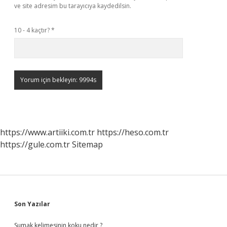
ve site adresim bu tarayıcıya kaydedilsin.
10 - 4 kaçtır?
*
https://www.artiiki.com.tr
https://heso.com.tr
https://gule.com.tr
Sitemap
Sidebar
Son Yazılar
Sumak kelimesinin koku nedir ?