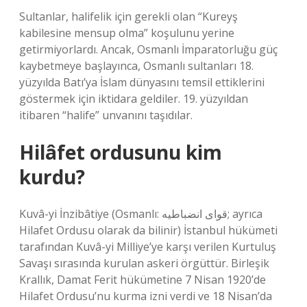
Sultanlar, halifelik için gerekli olan “Kureyş
kabilesine mensup olma” koşulunu yerine
getirmiyorlardı. Ancak, Osmanlı İmparatorluğu güç
kaybetmeye başlayınca, Osmanlı sultanları 18.
yüzyılda Batı’ya İslam dünyasını temsil ettiklerini
göstermek için iktidara geldiler. 19. yüzyıldan
itibaren “halife” unvanını taşıdılar.
Hilâfet ordusunu kim
kurdu?
Kuvâ-yi İnzibâtiye (Osmanlı: قوای انضباطیه; ayrıca
Hilafet Ordusu olarak da bilinir) İstanbul hükümeti
tarafından Kuvâ-yi Milliye’ye karşı verilen Kurtuluş
Savaşı sırasında kurulan askeri örgüttür. Birleşik
Krallık, Damat Ferit hükümetine 7 Nisan 1920’de
Hilafet Ordusu’nu kurma izni verdi ve 18 Nisan’da