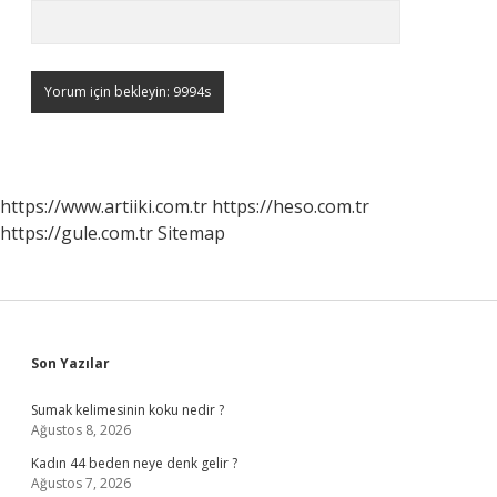
https://www.artiiki.com.tr
https://heso.com.tr
https://gule.com.tr
Sitemap
Sidebar
Son Yazılar
Sumak kelimesinin koku nedir ?
Ağustos 8, 2026
Kadın 44 beden neye denk gelir ?
Ağustos 7, 2026