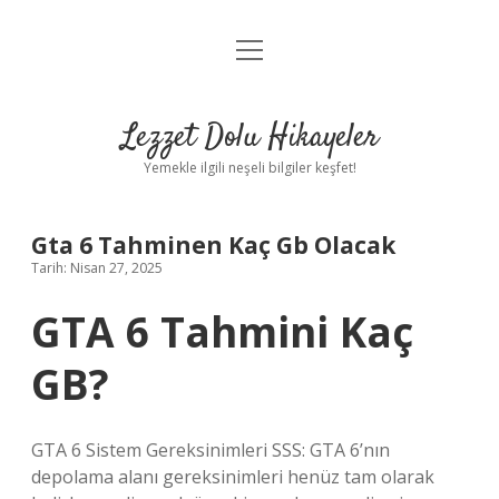
menüyü
Anasayfa
aç
Gizlilik Politikası
Lezzet Dolu Hikayeler
Yasal Uyarı
Yemekle ilgili neşeli bilgiler keşfet!
Hakkımızda
Gta 6 Tahminen Kaç Gb Olacak
Tarih: Nisan 27, 2025
GTA 6 Tahmini Kaç
GB?
GTA 6 Sistem Gereksinimleri SSS: GTA 6’nın
depolama alanı gereksinimleri henüz tam olarak