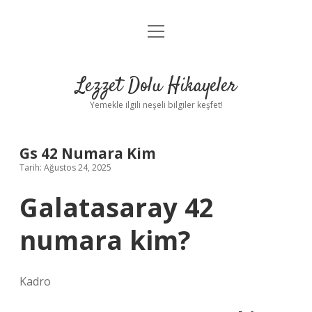
menüyü
Anasayfa
aç
Gizlilik Politikası
Lezzet Dolu Hikayeler
Yasal Uyarı
Yemekle ilgili neşeli bilgiler keşfet!
Hakkımızda
Gs 42 Numara Kim
Tarih: Ağustos 24, 2025
Galatasaray 42
numara kim?
Kadro