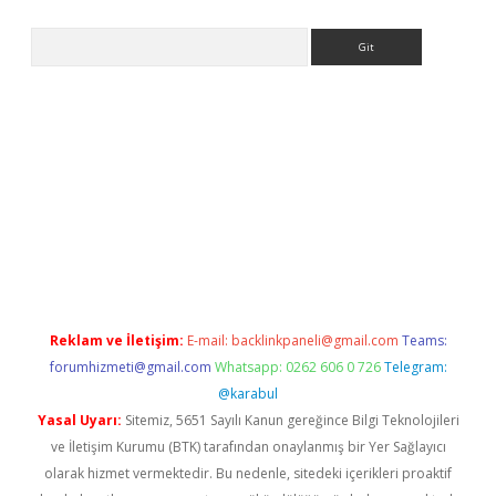
Arama
riş
Reklam ve İletişim:
E-mail:
backlinkpaneli@gmail.com
Teams:
forumhizmeti@gmail.com
Whatsapp: 0262 606 0 726
Telegram:
@karabul
Yasal Uyarı:
Sitemiz, 5651 Sayılı Kanun gereğince Bilgi Teknolojileri
ve İletişim Kurumu (BTK) tarafından onaylanmış bir Yer Sağlayıcı
olarak hizmet vermektedir. Bu nedenle, sitedeki içerikleri proaktif